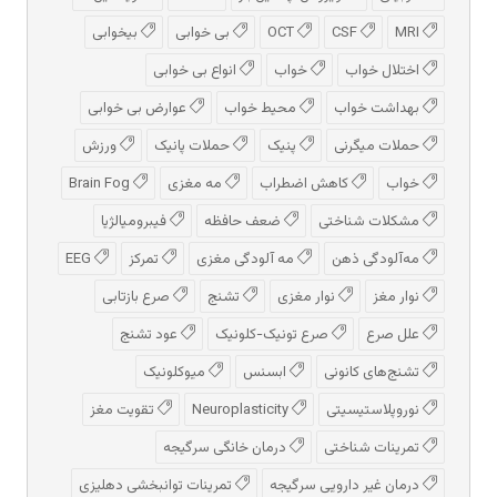
MRI
CSF
OCT
بی خوابی
بیخوابی
اختلال خواب
خواب
انواع بی خوابی
بهداشت خواب
محیط خواب
عوارض بی خوابی
حملات میگرنی
پنیک
حملات پانیک
ورزش
خواب
کاهش اضطراب
مه مغزی
Brain Fog
مشکلات شناختی
ضعف حافظه
فیبرومیالژیا
مه‌آلودگی ذهن
مه‌ آلودگی مغزی
تمرکز
EEG
نوار مغز
نوار مغزی
تشنج
صرع بازتابی
علل صرع
صرع تونیک-کلونیک
عود تشنج
تشنج‌های کانونی
ابسنس
میوکلونیک
نوروپلاستیسیتی
Neuroplasticity
تقویت مغز
تمرینات شناختی
درمان خانگی سرگیجه
درمان غیر دارویی سرگیجه
تمرینات توانبخشی دهلیزی