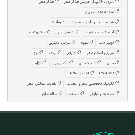
سردرد ناشی از افزایش فشار مغز
فشار مغز
سودوتومور سربری
هیپرتانسیون داخل جمجمه‌ای ایدیوپاتیک
آپنه انسدادی خواب
کاهش وزن
استازولامید
توپیرامات
قهوه
سردرد میگرنی
سی‌تی اسکن مغز
ام‌آر‌آی
زینک
روی
مس
کمبود مس
مکمل روی
الزایمر
CANTAB
اختلال حافظه
کلینیک تخصصی مغز و اعصاب
تقویت عملکرد مغز
تشخیص الزایمر
شناخت
سالمندان