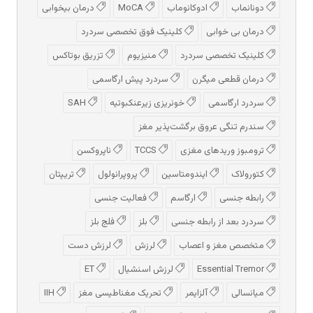
دونانماب
ادوكانوماب
MoCA
درمان بیخوابی
درمان بی خوابی
کلینیک فوق تخصصی سردرد
کلینیک تخصصی سردرد
منیزیوم
تزریق بوتاکس
درمان قطعی میگرن
سردرد پیش‌ ارگاسمی
سردرد ارگاسمی
خونریزی زیرعنکبوتیه
SAH
سندرم تنگی عروق برگشت‌پذیر مغز
ترومبوز وریدهای مغزی
TCCS
ناپروکسن
کتورولاک
ایندومتاسین
پروپرانولول
تریپتان
رابطه جنسی
ارگاسم
فعالیت جنسی
سردرد بعد از رابطه جنسی
بلز
فلج بلز
متخصص مغز و اعصاب
لرزش
لرزش دست
Essential Tremor
لرزش اسنشیال
ET
میانسالی
آلزایمر
تحریک مغناطیسی مغز
IIH