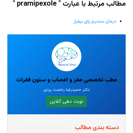
مطالب مرتبط با عبارت " pramipexole "
درمان سندرم پای بیقرار
مطب تخصصی مغز و اعصاب و ستون فقرات
دکتر حمیدرضا رخصت یزدی
نوبت دهی آنلاین
دسته بندی مطالب