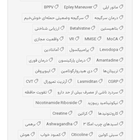
مانور اپلی
Epley Maneuver
BPPV
درمان سرگیجه
سرگیجه وضعیتی حمله‌ای خوش‌خیم
بتاهیستین
Betahistine
ارزیابی شناختی
MoCA
MMSE
VR
واقعیت مجازی
Levodopa
پرامیپکسول
آمانتادین
Amantadine
درمان پارکینسون
درمان فوری
تریپتان‌ها
دی هیدروارگوتامین
ایبوپروفن
CGRP
Lasmiditan
آرتریت تمپورال
CVT
سردرد ناشی از مصرف بیش از حد دارو
تقویت حافظه
نیکوتینامید ریبوزید
Nicotinamide Riboside
کاروتنوئیدها
کراتین
Creatine
اسیدهای چرب امگا ۳
Ashwagandha
برهمی
سیتی کولین
Citicoline
کمبود خواب
هوش