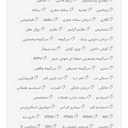
بیماری پارکینسون
رژیم غذایی
مکمل
ویتامین
تغذیه
سکته مغزی
سکته
آفازی
درمان سکته مغزی
حافظه
فراموشی
تشخیص
علایم آلزایمر
علایم
زوال عقل
درمان دارویی پنیک
سرگیجه
سرگیجه وضعیتی
گوش داخلی
وزوز گوش
وستیبولار
سرگیجه وضعیتی حمله ای خوش خیم
BPPV
منییر
سرگیجه محیطی
سرگیجه واقعی
سبکی سر
کمر درد
درد پایین کمر
فیزیوتراپی
خانگی
درمان خانگی
کمردرد
اسپاسم عضلانی
اسپاسم
سفت شدن عضلات
متخصص
اسپاسم کمر
بیماری ام اس
مولتیپل اسکلروزیس
MS
RRMS
PPMS
SPMS
تاری دید
دوبینی
ویروس اپشتین بار
EBV
ویتامین D