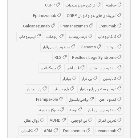
حافظه
کراتین مونوهیدرات
CGRP
آنتی‌بادی‌های مونوکلونال CGRP
Eptinezumab
Galcanezumab
Fremanezumab
Erenumab
گالکانزوماب
فرمانزوماب
ارنوماب
اپتینزوماب
سردرد
Gepants
سندرم پای بی‌قرار
RLS
Restless Legs Syndrome
سندرم پای بیقرار
فقر آهن
پره‌گابالین
گاباپنتین
بی قرار
بیقرار
درمان سندرم پای بیقرار
پای بی قرار
پای بیقرار
کمبود آهن
پرامی‌پکسول
Pramipexole
سندرم پای بی قرار
توجه
تمرکز و توجه
تمرین تمرکز
بی توجهی
ADHD
زوال عقل
Lecanemab
Donanemab
ARIA
لکانماب