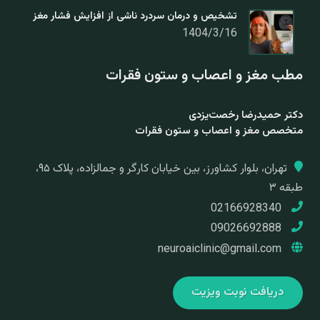
تشخیص و درمان سردرد ناشی از افزایش فشار مغز
1404/3/16
مطب مغز و اعصاب و ستون فقرات
دکتر حمیدرضا رخصت‌یزدی
متخصص مغز و اعصاب و ستون فقرات
تهران، بلوار کشاورز، بین خیابان کارگر و جمالزاده، پلاک ۹۵،
طبقه ۳
02166928340
09026692888
neuroaiclinic@gmail.com
دریافت نوبت ویزیت