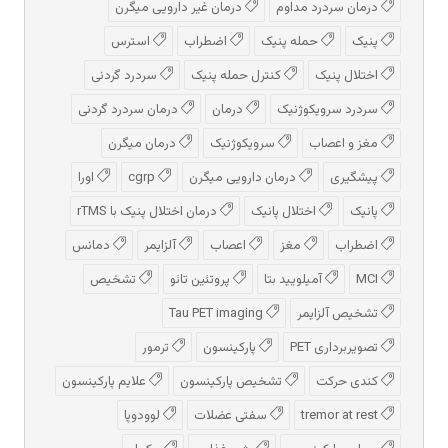
درمان سردرد مداوم
درمان غیر دارویی میگرن
پنیک
حمله پنیک
اضطراب
استرس
اختلال پنیک
کنترل حمله پنیک
سردرد گردنی
سردرد سرویکوژنیک
درمان
درمان سردرد گردنی
مغز و اعصاب
سرویکوژنیک
درمان میگرن
پیشگیری
درمان دارویی میگرن
cgrp
اورا
پانیک
اختلال پانیک
درمان اختلال پنیک با rTMS
اضطراب
مغز
اعصاب
آلزایمر
دمانس
MCI
آمیلویید بتا
پروتئین تائو
تشخیص
تشخیص آلزایمر
Tau PET imaging
تصویربرداری PET
پارکینسون
ترمور
کندی حرکت
تشخیص پارکینسون
علایم پارکینسون
tremor at rest
سفتی عضلات
لوودوپا