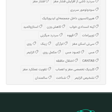
سردرد ناشی از افزایش فشار مغز
فشار مغز
سودوتومور سربری
هیپرتانسیون داخل جمجمه‌ای ایدیوپاتیک
آپنه انسدادی خواب
کاهش وزن
استازولامید
توپیرامات
قهوه
سردرد میگرنی
سی‌تی اسکن مغز
ام‌آر‌آی
زینک
روی
مس
کمبود مس
مکمل روی
الزایمر
CANTAB
اختلال حافظه
کلینیک تخصصی مغز و اعصاب
تقویت عملکرد مغز
تشخیص الزایمر
شناخت
سالمندان