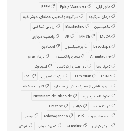
مانور اپلی
Epley Maneuver
BPPV
درمان سرگیجه
سرگیجه وضعیتی حمله‌ای خوش‌خیم
بتاهیستین
Betahistine
ارزیابی شناختی
MoCA
MMSE
VR
واقعیت مجازی
Levodopa
پرامیپکسول
آمانتادین
Amantadine
درمان پارکینسون
درمان فوری
تریپتان‌ها
دی هیدروارگوتامین
ایبوپروفن
CGRP
Lasmiditan
آرتریت تمپورال
CVT
سردرد ناشی از مصرف بیش از حد دارو
تقویت حافظه
نیکوتینامید ریبوزید
Nicotinamide Riboside
کاروتنوئیدها
کراتین
Creatine
اسیدهای چرب امگا ۳
Ashwagandha
برهمی
سیتی کولین
Citicoline
کمبود خواب
هوش