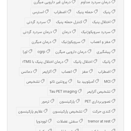
درمان سردرد مداوم
درمان غیر دارویی میگرن
پنیک
حمله پنیک
اضطراب
استرس
اختلال پنیک
کنترل حمله پنیک
سردرد گردنی
سردرد سرویکوژنیک
درمان
درمان سردرد گردنی
مغز و اعصاب
سرویکوژنیک
درمان میگرن
پیشگیری
درمان دارویی میگرن
cgrp
اورا
پانیک
اختلال پانیک
درمان اختلال پنیک با rTMS
اضطراب
مغز
اعصاب
آلزایمر
دمانس
MCI
آمیلویید بتا
پروتئین تائو
تشخیص
تشخیص آلزایمر
Tau PET imaging
تصویربرداری PET
پارکینسون
ترمور
کندی حرکت
تشخیص پارکینسون
علایم پارکینسون
tremor at rest
سفتی عضلات
لوودوپا