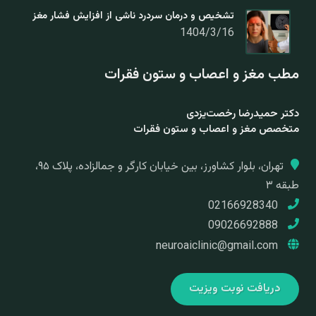
تشخیص و درمان سردرد ناشی از افزایش فشار مغز
1404/3/16
مطب مغز و اعصاب و ستون فقرات
دکتر حمیدرضا رخصت‌یزدی
متخصص مغز و اعصاب و ستون فقرات
تهران، بلوار کشاورز، بین خیابان کارگر و جمالزاده، پلاک ۹۵،
طبقه ۳
02166928340
09026692888
neuroaiclinic@gmail.com
دریافت نوبت ویزیت