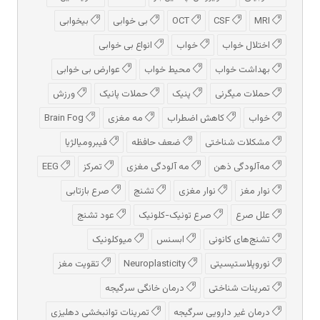
MRI
CSF
OCT
بی خوابی
بیخوابی
اختلال خواب
خواب
انواع بی خوابی
بهداشت خواب
محیط خواب
عوارض بی خوابی
حملات میگرنی
پنیک
حملات پانیک
ورزش
خواب
کاهش اضطراب
مه مغزی
Brain Fog
مشکلات شناختی
ضعف حافظه
فیبرومیالژیا
مه‌آلودگی ذهن
مه‌ آلودگی مغزی
تمرکز
EEG
نوار مغز
نوار مغزی
تشنج
صرع بازتابی
علل صرع
صرع تونیک-کلونیک
عود تشنج
تشنج‌های کانونی
ابسنس
میوکلونیک
نوروپلاستیسیتی
Neuroplasticity
تقویت مغز
تمرینات شناختی
درمان خانگی سرگیجه
درمان غیر دارویی سرگیجه
تمرینات توانبخشی دهلیزی