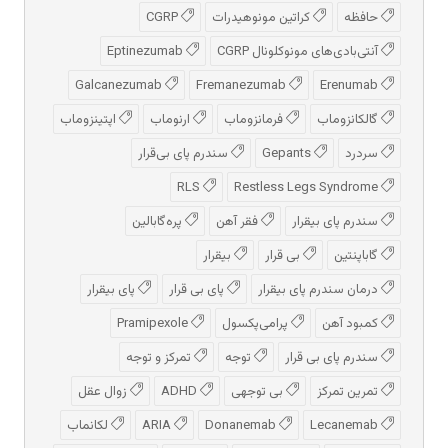
حافظه
کراتین مونوهیدرات
CGRP
آنتی‌بادی‌های مونوکلونال CGRP
Eptinezumab
Galcanezumab
Fremanezumab
Erenumab
گالکانزوماب
فرمانزوماب
ارنوماب
اپتینزوماب
سردرد
Gepants
سندرم پای بی‌قرار
RLS
Restless Legs Syndrome
سندرم پای بیقرار
فقر آهن
پره‌گابالین
گاباپنتین
بی قرار
بیقرار
درمان سندرم پای بیقرار
پای بی قرار
پای بیقرار
کمبود آهن
پرامی‌پکسول
Pramipexole
سندرم پای بی قرار
توجه
تمرکز و توجه
تمرین تمرکز
بی توجهی
ADHD
زوال عقل
Lecanemab
Donanemab
ARIA
لکانماب