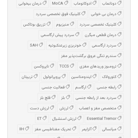
دونانماب
ادوكانوماب
MoCA
درمان بیخوابی
درمان بی خوابی
کلینیک فوق تخصصی سردرد
کلینیک تخصصی سردرد
منیزیوم
تزریق بوتاکس
درمان قطعی میگرن
سردرد پیش‌ ارگاسمی
سردرد ارگاسمی
خونریزی زیرعنکبوتیه
SAH
سندرم تنگی عروق برگشت‌پذیر مغز
ترومبوز وریدهای مغزی
TCCS
ناپروکسن
کتورولاک
ایندومتاسین
پروپرانولول
تریپتان
رابطه جنسی
ارگاسم
فعالیت جنسی
سردرد بعد از رابطه جنسی
بلز
فلج بلز
متخصص مغز و اعصاب
لرزش
لرزش دست
Essential Tremor
لرزش اسنشیال
ET
میانسالی
آلزایمر
تحریک مغناطیسی مغز
IIH