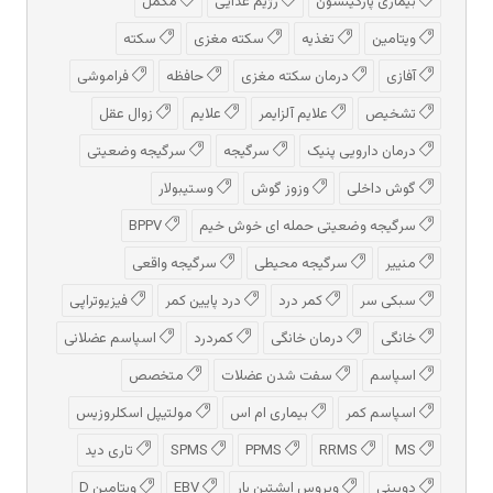
بیماری پارکینسون
رژیم غذایی
مکمل
ویتامین
تغذیه
سکته مغزی
سکته
آفازی
درمان سکته مغزی
حافظه
فراموشی
تشخیص
علایم آلزایمر
علایم
زوال عقل
درمان دارویی پنیک
سرگیجه
سرگیجه وضعیتی
گوش داخلی
وزوز گوش
وستیبولار
سرگیجه وضعیتی حمله ای خوش خیم
BPPV
منییر
سرگیجه محیطی
سرگیجه واقعی
سبکی سر
کمر درد
درد پایین کمر
فیزیوتراپی
خانگی
درمان خانگی
کمردرد
اسپاسم عضلانی
اسپاسم
سفت شدن عضلات
متخصص
اسپاسم کمر
بیماری ام اس
مولتیپل اسکلروزیس
MS
RRMS
PPMS
SPMS
تاری دید
دوبینی
ویروس اپشتین بار
EBV
ویتامین D