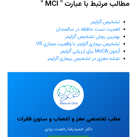
مطالب مرتبط با عبارت " MCI "
تشخیص آلزایمر
اهمیت تست حافظه در سالمندان
بهترین روش تشخیص آلزایمر
تشخیص بیماری آلزایمر با واقعیت مجازی VR
آزمون MoCA برای ارزیابی آلزایمر
نقشه مغزی در تشخیص بیماری آلزایمر
مطب تخصصی مغز و اعصاب و ستون فقرات
دکتر حمیدرضا رخصت یزدی