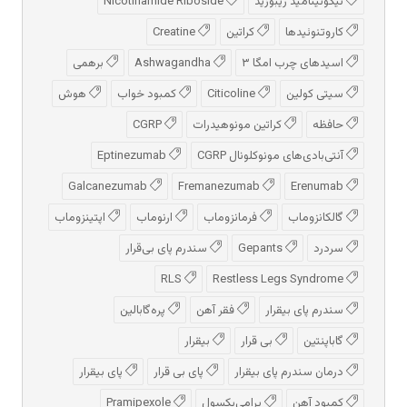
نیکوتینامید ریبوزید
Nicotinamide Riboside
کاروتنوئیدها
کراتین
Creatine
اسیدهای چرب امگا ۳
Ashwagandha
برهمی
سیتی کولین
Citicoline
کمبود خواب
هوش
حافظه
کراتین مونوهیدرات
CGRP
آنتی‌بادی‌های مونوکلونال CGRP
Eptinezumab
Galcanezumab
Fremanezumab
Erenumab
گالکانزوماب
فرمانزوماب
ارنوماب
اپتینزوماب
سردرد
Gepants
سندرم پای بی‌قرار
RLS
Restless Legs Syndrome
سندرم پای بیقرار
فقر آهن
پره‌گابالین
گاباپنتین
بی قرار
بیقرار
درمان سندرم پای بیقرار
پای بی قرار
پای بیقرار
کمبود آهن
پرامی‌پکسول
Pramipexole