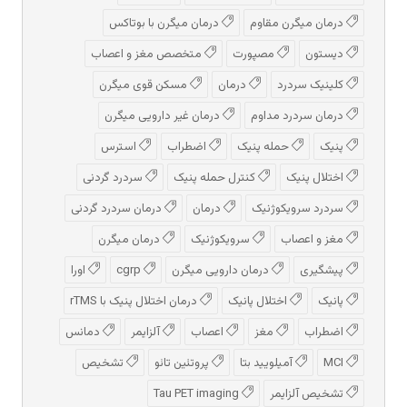
درمان میگرن مقاوم
درمان میگرن با بوتاکس
دیستون
مصپورت
متخصص مغز و اعصاب
کلینیک سردرد
درمان
مسکن قوی میگرن
درمان سردرد مداوم
درمان غیر دارویی میگرن
پنیک
حمله پنیک
اضطراب
استرس
اختلال پنیک
کنترل حمله پنیک
سردرد گردنی
سردرد سرویکوژنیک
درمان
درمان سردرد گردنی
مغز و اعصاب
سرویکوژنیک
درمان میگرن
پیشگیری
درمان دارویی میگرن
cgrp
اورا
پانیک
اختلال پانیک
درمان اختلال پنیک با rTMS
اضطراب
مغز
اعصاب
آلزایمر
دمانس
MCI
آمیلویید بتا
پروتئین تائو
تشخیص
تشخیص آلزایمر
Tau PET imaging