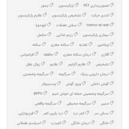
تصویربرداری PET
پارکینسون
ترمور
کندی حرکت
تشخیص پارکینسون
علایم پارکینسون
tremor at rest
سفتی عضلات
لوودوپا
بیماری پارکینسون
رژیم غذایی
مکمل
ویتامین
تغذیه
سکته مغزی
سکته
آفازی
درمان سکته مغزی
حافظه
فراموشی
تشخیص
علایم آلزایمر
علایم
زوال عقل
درمان دارویی پنیک
سرگیجه
سرگیجه وضعیتی
گوش داخلی
وزوز گوش
وستیبولار
سرگیجه وضعیتی حمله ای خوش خیم
BPPV
منییر
سرگیجه محیطی
سرگیجه واقعی
سبکی سر
کمر درد
درد پایین کمر
فیزیوتراپی
خانگی
درمان خانگی
کمردرد
اسپاسم عضلانی