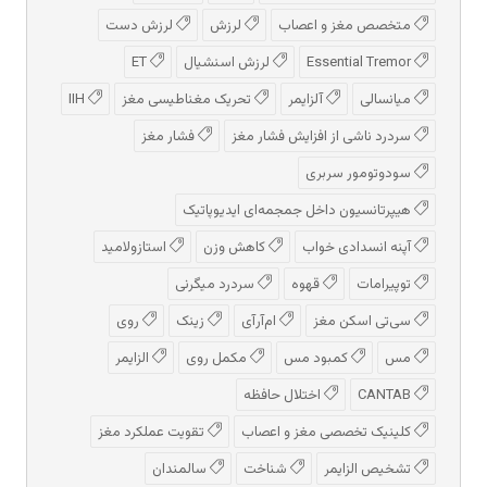
متخصص مغز و اعصاب
لرزش
لرزش دست
Essential Tremor
لرزش اسنشیال
ET
میانسالی
آلزایمر
تحریک مغناطیسی مغز
IIH
سردرد ناشی از افزایش فشار مغز
فشار مغز
سودوتومور سربری
هیپرتانسیون داخل جمجمه‌ای ایدیوپاتیک
آپنه انسدادی خواب
کاهش وزن
استازولامید
توپیرامات
قهوه
سردرد میگرنی
سی‌تی اسکن مغز
ام‌آر‌آی
زینک
روی
مس
کمبود مس
مکمل روی
الزایمر
CANTAB
اختلال حافظه
کلینیک تخصصی مغز و اعصاب
تقویت عملکرد مغز
تشخیص الزایمر
شناخت
سالمندان