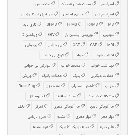
اسپاسم
سفت شدن عضلات
متخصص
اسپاسم کمر
بیماری ام اس
مولتیپل اسکلروزیس
MS
RRMS
PPMS
SPMS
تاری دید
دوبینی
ویروس اپشتین بار
EBV
ویتامین D
MRI
CSF
OCT
بی خوابی
بیخوابی
اختلال خواب
خواب
انواع بی خوابی
بهداشت خواب
محیط خواب
عوارض بی خوابی
حملات میگرنی
پنیک
حملات پانیک
ورزش
خواب
کاهش اضطراب
مه مغزی
Brain Fog
مشکلات شناختی
ضعف حافظه
فیبرومیالژیا
مه‌آلودگی ذهن
مه‌ آلودگی مغزی
تمرکز
EEG
نوار مغز
نوار مغزی
تشنج
صرع بازتابی
علل صرع
صرع تونیک-کلونیک
عود تشنج