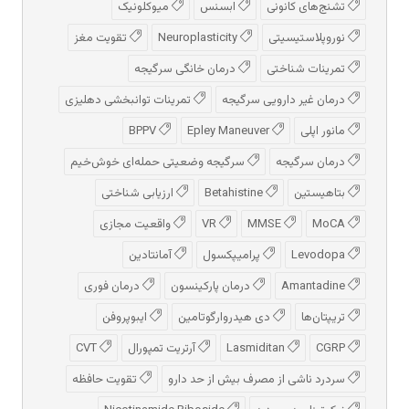
تشنج‌های کانونی
ابسنس
میوکلونیک
نوروپلاستیسیتی
Neuroplasticity
تقویت مغز
تمرینات شناختی
درمان خانگی سرگیجه
درمان غیر دارویی سرگیجه
تمرینات توانبخشی دهلیزی
مانور اپلی
Epley Maneuver
BPPV
درمان سرگیجه
سرگیجه وضعیتی حمله‌ای خوش‌خیم
بتاهیستین
Betahistine
ارزیابی شناختی
MoCA
MMSE
VR
واقعیت مجازی
Levodopa
پرامیپکسول
آمانتادین
Amantadine
درمان پارکینسون
درمان فوری
تریپتان‌ها
دی هیدروارگوتامین
ایبوپروفن
CGRP
Lasmiditan
آرتریت تمپورال
CVT
سردرد ناشی از مصرف بیش از حد دارو
تقویت حافظه