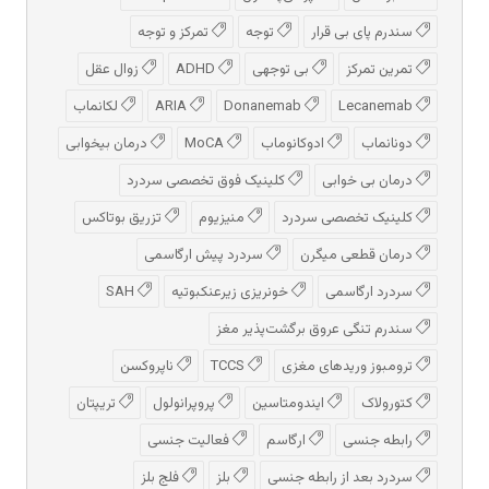
سندرم پای بی قرار
توجه
تمرکز و توجه
تمرین تمرکز
بی توجهی
ADHD
زوال عقل
Lecanemab
Donanemab
ARIA
لکانماب
دونانماب
ادوكانوماب
MoCA
درمان بیخوابی
درمان بی خوابی
کلینیک فوق تخصصی سردرد
کلینیک تخصصی سردرد
منیزیوم
تزریق بوتاکس
درمان قطعی میگرن
سردرد پیش‌ ارگاسمی
سردرد ارگاسمی
خونریزی زیرعنکبوتیه
SAH
سندرم تنگی عروق برگشت‌پذیر مغز
ترومبوز وریدهای مغزی
TCCS
ناپروکسن
کتورولاک
ایندومتاسین
پروپرانولول
تریپتان
رابطه جنسی
ارگاسم
فعالیت جنسی
سردرد بعد از رابطه جنسی
بلز
فلج بلز