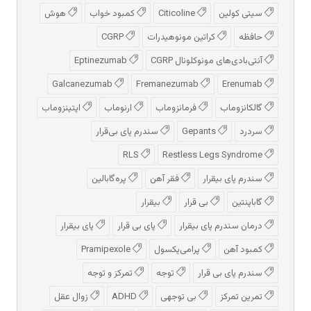
سیتی کولین
Citicoline
کمبود خواب
هوش
حافظه
کراتین مونوهیدرات
CGRP
آنتی‌بادی‌های مونوکلونال CGRP
Eptinezumab
Galcanezumab
Fremanezumab
Erenumab
گالکانزوماب
فرمانزوماب
ارنوماب
اپتینزوماب
سردرد
Gepants
سندرم پای بی‌قرار
RLS
Restless Legs Syndrome
سندرم پای بیقرار
فقر آهن
پره‌گابالین
گاباپنتین
بی قرار
بیقرار
درمان سندرم پای بیقرار
پای بی قرار
پای بیقرار
کمبود آهن
پرامی‌پکسول
Pramipexole
سندرم پای بی قرار
توجه
تمرکز و توجه
تمرین تمرکز
بی توجهی
ADHD
زوال عقل