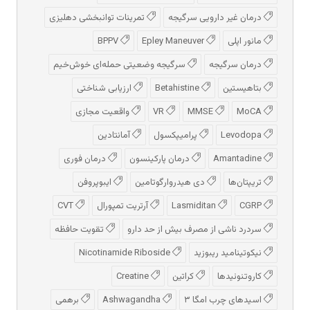
درمان غیر دارویی سرگیجه
تمرینات توانبخشی دهلیزی
مانور اپلی
Epley Maneuver
BPPV
درمان سرگیجه
سرگیجه وضعیتی حمله‌ای خوش‌خیم
بتاهیستین
Betahistine
ارزیابی شناختی
MoCA
MMSE
VR
واقعیت مجازی
Levodopa
پرامیپکسول
آمانتادین
Amantadine
درمان پارکینسون
درمان فوری
تریپتان‌ها
دی هیدروارگوتامین
ایبوپروفن
CGRP
Lasmiditan
آرتریت تمپورال
CVT
سردرد ناشی از مصرف بیش از حد دارو
تقویت حافظه
نیکوتینامید ریبوزید
Nicotinamide Riboside
کاروتنوئیدها
کراتین
Creatine
اسیدهای چرب امگا ۳
Ashwagandha
برهمی