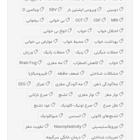
دوبینی
ویروس اپشتین بار
EBV
ویتامین D
MRI
CSF
OCT
بی خوابی
بیخوابی
اختلال خواب
خواب
انواع بی خوابی
بهداشت خواب
محیط خواب
عوارض بی خوابی
حملات میگرنی
پنیک
حملات پانیک
ورزش
خواب
کاهش اضطراب
مه مغزی
Brain Fog
مشکلات شناختی
ضعف حافظه
فیبرومیالژیا
مه‌آلودگی ذهن
مه‌ آلودگی مغزی
تمرکز
EEG
نوار مغز
نوار مغزی
تشنج
صرع بازتابی
علل صرع
صرع تونیک-کلونیک
عود تشنج
تشنج‌های کانونی
ابسنس
میوکلونیک
نوروپلاستیسیتی
Neuroplasticity
تقویت مغز
تمرینات شناختی
درمان خانگی سرگیجه