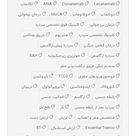
Lecanemab
Donanemab
ARIA
لکانماب
دونانماب
ادوكانوماب
MoCA
درمان بیخوابی
درمان بی خوابی
کلینیک فوق تخصصی سردرد
کلینیک تخصصی سردرد
منیزیوم
تزریق بوتاکس
درمان قطعی میگرن
سردرد پیش‌ ارگاسمی
سردرد ارگاسمی
خونریزی زیرعنکبوتیه
SAH
سندرم تنگی عروق برگشت‌پذیر مغز
ترومبوز وریدهای مغزی
TCCS
ناپروکسن
کتورولاک
ایندومتاسین
پروپرانولول
تریپتان
رابطه جنسی
ارگاسم
فعالیت جنسی
سردرد بعد از رابطه جنسی
بلز
فلج بلز
متخصص مغز و اعصاب
لرزش
لرزش دست
Essential Tremor
لرزش اسنشیال
ET