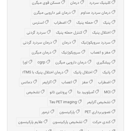
کلینیک سردرد
درمان
مسکن قوی میگرن
درمان سردرد مداوم
درمان غیر دارویی میگرن
پنیک
حمله پنیک
اضطراب
استرس
اختلال پنیک
کنترل حمله پنیک
سردرد گردنی
سردرد سرویکوژنیک
درمان
درمان سردرد گردنی
مغز و اعصاب
سرویکوژنیک
درمان میگرن
پیشگیری
درمان دارویی میگرن
cgrp
اورا
پانیک
اختلال پانیک
درمان اختلال پنیک با rTMS
اضطراب
مغز
اعصاب
آلزایمر
دمانس
MCI
آمیلویید بتا
پروتئین تائو
تشخیص
تشخیص آلزایمر
Tau PET imaging
تصویربرداری PET
پارکینسون
ترمور
کندی حرکت
تشخیص پارکینسون
علایم پارکینسون