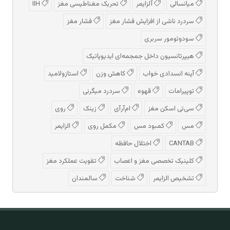
میانسالی
آلزایمر
تحریک مغناطیسی مغز
IIH
سردرد ناشی از افزایش فشار مغز
فشار مغز
سودوتومور سربری
هیپرتانسیون داخل جمجمه‌ای ایدیوپاتیک
آپنه انسدادی خواب
کاهش وزن
استازولامید
توپیرامات
قهوه
سردرد میگرنی
سی‌تی اسکن مغز
ام‌آر‌آی
زینک
روی
مس
کمبود مس
مکمل روی
الزایمر
CANTAB
اختلال حافظه
کلینیک تخصصی مغز و اعصاب
تقویت عملکرد مغز
تشخیص الزایمر
شناخت
سالمندان