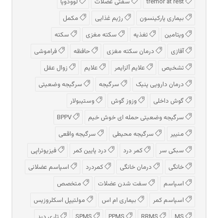
tremor at rest
سفتی عضلات
لوودوپا
بیماری پارکینسون
رژیم غذایی
مکمل
ویتامین
تغذیه
سکته مغزی
سکته
آفازی
درمان سکته مغزی
حافظه
فراموشی
تشخیص
علایم آلزایمر
علایم
زوال عقل
درمان دارویی پنیک
سرگیجه
سرگیجه وضعیتی
گوش داخلی
وزوز گوش
وستیبولار
سرگیجه وضعیتی حمله ای خوش خیم
BPPV
منییر
سرگیجه محیطی
سرگیجه واقعی
سبکی سر
کمر درد
درد پایین کمر
فیزیوتراپی
خانگی
درمان خانگی
کمردرد
اسپاسم عضلانی
اسپاسم
سفت شدن عضلات
متخصص
اسپاسم کمر
بیماری ام اس
مولتیپل اسکلروزیس
MS
RRMS
PPMS
SPMS
تاری دید