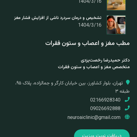
1404/3/16
تشخیص و درمان سردرد ناشی از افزایش فشار مغز
1404/3/16
مطب مغز و اعصاب و ستون فقرات
دکتر حمیدرضا رخصت‌یزدی
متخصص مغز و اعصاب و ستون فقرات
تهران، بلوار کشاورز، بین خیابان کارگر و جمالزاده، پلاک ۹۵،
طبقه ۳
02166928340
09026692888
neuroaiclinic@gmail.com
دریافت نوبت ویزیت