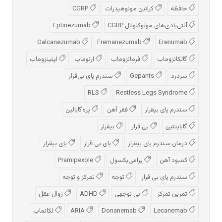
حافظه
کراتین مونوهیدرات
CGRP
آنتی‌بادی‌های مونوکلونال CGRP
Eptinezumab
Galcanezumab
Fremanezumab
Erenumab
گالکانزوماب
فرمانزوماب
ارنوماب
اپتینزوماب
سردرد
Gepants
سندرم پای بی‌قرار
RLS
Restless Legs Syndrome
سندرم پای بیقرار
فقر آهن
پره‌گابالین
گاباپنتین
بی قرار
بیقرار
درمان سندرم پای بیقرار
پای بی قرار
پای بیقرار
کمبود آهن
پرامی‌پکسول
Pramipexole
سندرم پای بی قرار
توجه
تمرکز و توجه
تمرین تمرکز
بی توجهی
ADHD
زوال عقل
Lecanemab
Donanemab
ARIA
لکانماب