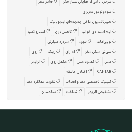
سردرد ناشی از افزایش فشار مغز
فشار مغز
سودوتومور سربری
هیپرتانسیون داخل جمجمه‌ای ایدیوپاتیک
آپنه انسدادی خواب
کاهش وزن
استازولامید
توپیرامات
قهوه
سردرد میگرنی
سی‌تی اسکن مغز
ام‌آر‌آی
زینک
روی
مس
کمبود مس
مکمل روی
الزایمر
CANTAB
اختلال حافظه
کلینیک تخصصی مغز و اعصاب
تقویت عملکرد مغز
تشخیص الزایمر
شناخت
سالمندان