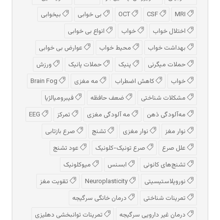
MRI
CSF
OCT
بی خوابی
بیخوابی
اختلال خواب
خواب
انواع بی خوابی
بهداشت خواب
محیط خواب
عوارض بی خوابی
حملات میگرنی
پنیک
حملات پانیک
ورزش
خواب
کاهش اضطراب
مه مغزی
Brain Fog
مشکلات شناختی
ضعف حافظه
فیبرومیالژیا
مه‌آلودگی ذهن
مه‌ آلودگی مغزی
تمرکز
EEG
نوار مغز
نوار مغزی
تشنج
صرع بازتابی
علل صرع
صرع تونیک-کلونیک
عود تشنج
تشنج‌های کانونی
ابسنس
میوکلونیک
نوروپلاستیسیتی
Neuroplasticity
تقویت مغز
تمرینات شناختی
درمان خانگی سرگیجه
درمان غیر دارویی سرگیجه
تمرینات توانبخشی دهلیزی