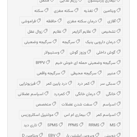
بیماری پارکینسون
رژیم غذایی
مکمل
ویتامین
تغذیه
سکته مغزی
سکته
آفازی
درمان سکته مغزی
حافظه
فراموشی
تشخیص
علایم آلزایمر
علایم
زوال عقل
درمان دارویی پنیک
سرگیجه
سرگیجه وضعیتی
گوش داخلی
وزوز گوش
وستیبولار
سرگیجه وضعیتی حمله ای خوش خیم
BPPV
منییر
سرگیجه محیطی
سرگیجه واقعی
سبکی سر
کمر درد
درد پایین کمر
فیزیوتراپی
خانگی
درمان خانگی
کمردرد
اسپاسم عضلانی
اسپاسم
سفت شدن عضلات
متخصص
اسپاسم کمر
بیماری ام اس
مولتیپل اسکلروزیس
MS
RRMS
PPMS
SPMS
تاری دید
دوبینی
ویروس اپشتین بار
EBV
ویتامین D