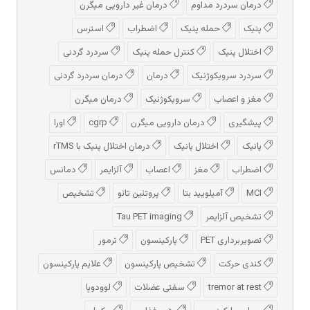
درمان سردرد مداوم
درمان غیر دارویی میگرن
پنیک
حمله پنیک
اضطراب
استرس
اختلال پنیک
کنترل حمله پنیک
سردرد گردنی
سردرد سرویکوژنیک
درمان
درمان سردرد گردنی
مغز و اعصاب
سرویکوژنیک
درمان میگرن
پیشگیری
درمان دارویی میگرن
cgrp
اورا
پانیک
اختلال پانیک
درمان اختلال پنیک با rTMS
اضطراب
مغز
اعصاب
آلزایمر
دمانس
MCI
آمیلویید بتا
پروتئین تائو
تشخیص
تشخیص آلزایمر
Tau PET imaging
تصویربرداری PET
پارکینسون
ترمور
کندی حرکت
تشخیص پارکینسون
علایم پارکینسون
tremor at rest
سفتی عضلات
لوودوپا