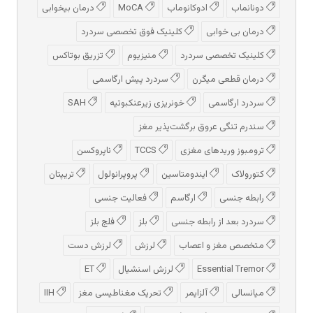
دونانماب
ادوكانوماب
MoCA
درمان بیخوابی
درمان بی خوابی
کلینیک فوق تخصصی سردرد
کلینیک تخصصی سردرد
منیزیوم
تزریق بوتاکس
درمان قطعی میگرن
سردرد پیش‌ ارگاسمی
سردرد ارگاسمی
خونریزی زیرعنکبوتیه
SAH
سندرم تنگی عروق برگشت‌پذیر مغز
ترومبوز وریدهای مغزی
TCCS
ناپروکسن
کتورولاک
ایندومتاسین
پروپرانولول
تریپتان
رابطه جنسی
ارگاسم
فعالیت جنسی
سردرد بعد از رابطه جنسی
بلز
فلج بلز
متخصص مغز و اعصاب
لرزش
لرزش دست
Essential Tremor
لرزش اسنشیال
ET
میانسالی
آلزایمر
تحریک مغناطیسی مغز
IIH