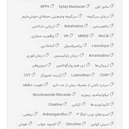
مانور اپلی
Epley Maneuver
BPPV
درمان سرگیجه
سرگیجه وضعیتی حمله‌ای خوش‌خیم
بتاهیستین
Betahistine
ارزیابی شناختی
MoCA
MMSE
VR
واقعیت مجازی
Levodopa
پرامیپکسول
آمانتادین
Amantadine
درمان پارکینسون
درمان فوری
تریپتان‌ها
دی هیدروارگوتامین
ایبوپروفن
CGRP
Lasmiditan
آرتریت تمپورال
CVT
سردرد ناشی از مصرف بیش از حد دارو
تقویت حافظه
نیکوتینامید ریبوزید
Nicotinamide Riboside
کاروتنوئیدها
کراتین
Creatine
اسیدهای چرب امگا ۳
Ashwagandha
برهمی
سیتی کولین
Citicoline
کمبود خواب
هوش