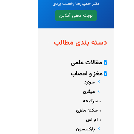
دکتر حمیدرضا رخصت یزدی
نوبت دهی آنلاین
دسته بندی مطالب
مقالات علمی
مغز و اعصاب
سردرد
میگرن
سرگیجه
سکته مغزی
ام اس
پارکینسون