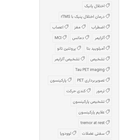
اختلال پانیک
درمان اختلال پنیک با rTMS
اضطراب
مغز
اعصاب
آلزایمر
دمانس
MCI
آمیلویید بتا
پروتئین تائو
تشخیص
تشخیص آلزایمر
Tau PET imaging
تصویربرداری PET
پارکینسون
ترمور
کندی حرکت
تشخیص پارکینسون
علایم پارکینسون
tremor at rest
سفتی عضلات
لوودوپا