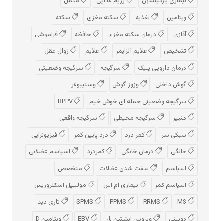
بیماری پارکینسون
رژیم غذایی
مکمل
ویتامین
تغذیه
سکته مغزی
سکته
آفازی
درمان سکته مغزی
حافظه
فراموشی
تشخیص
علایم آلزایمر
علایم
زوال عقل
درمان دارویی پنیک
سرگیجه
سرگیجه وضعیتی
گوش داخلی
وزوز گوش
وستیبولار
سرگیجه وضعیتی حمله ای خوش خیم
BPPV
منییر
سرگیجه محیطی
سرگیجه واقعی
سبکی سر
کمر درد
درد پایین کمر
فیزیوتراپی
خانگی
درمان خانگی
کمردرد
اسپاسم عضلانی
اسپاسم
سفت شدن عضلات
متخصص
اسپاسم کمر
بیماری ام اس
مولتیپل اسکلروزیس
MS
RRMS
PPMS
SPMS
تاری دید
دوبینی
ویروس اپشتین بار
EBV
ویتامین D