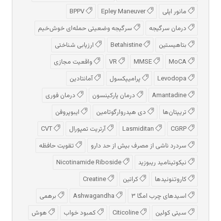
مانور اپلی
Epley Maneuver
BPPV
درمان سرگیجه
سرگیجه وضعیتی حمله‌ای خوش‌خیم
بتاهیستین
Betahistine
ارزیابی شناختی
MoCA
MMSE
VR
واقعیت مجازی
Levodopa
پرامیپکسول
آمانتادین
Amantadine
درمان پارکینسون
درمان فوری
تریپتان‌ها
دی هیدروارگوتامین
ایبوپروفن
CGRP
Lasmiditan
آرتریت تمپورال
CVT
سردرد ناشی از مصرف بیش از حد دارو
تقویت حافظه
نیکوتینامید ریبوزید
Nicotinamide Riboside
کاروتنوئیدها
کراتین
Creatine
اسیدهای چرب امگا ۳
Ashwagandha
برهمی
سیتی کولین
Citicoline
کمبود خواب
هوش