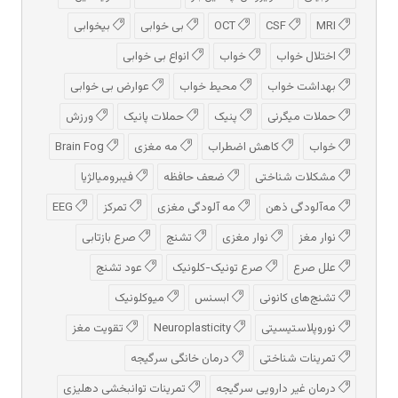
MRI
CSF
OCT
بی خوابی
بیخوابی
اختلال خواب
خواب
انواع بی خوابی
بهداشت خواب
محیط خواب
عوارض بی خوابی
حملات میگرنی
پنیک
حملات پانیک
ورزش
خواب
کاهش اضطراب
مه مغزی
Brain Fog
مشکلات شناختی
ضعف حافظه
فیبرومیالژیا
مه‌آلودگی ذهن
مه‌ آلودگی مغزی
تمرکز
EEG
نوار مغز
نوار مغزی
تشنج
صرع بازتابی
علل صرع
صرع تونیک-کلونیک
عود تشنج
تشنج‌های کانونی
ابسنس
میوکلونیک
نوروپلاستیسیتی
Neuroplasticity
تقویت مغز
تمرینات شناختی
درمان خانگی سرگیجه
درمان غیر دارویی سرگیجه
تمرینات توانبخشی دهلیزی