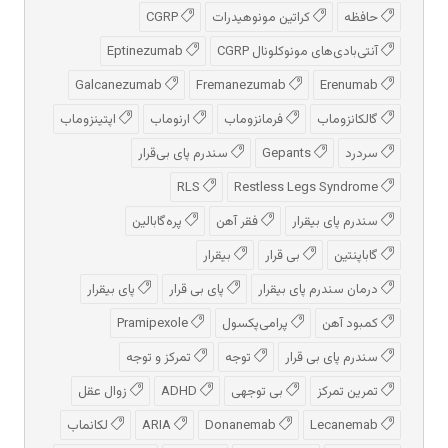
حافظه
کراتین مونوهیدرات
CGRP
آنتی‌بادی‌های مونوکلونال CGRP
Eptinezumab
Galcanezumab
Fremanezumab
Erenumab
گالکانزوماب
فرمانزوماب
ارنوماب
اپتینزوماب
سردرد
Gepants
سندرم پای بی‌قرار
RLS
Restless Legs Syndrome
سندرم پای بیقرار
فقر آهن
پره‌گابالین
گاباپنتین
بی قرار
بیقرار
درمان سندرم پای بیقرار
پای بی قرار
پای بیقرار
کمبود آهن
پرامی‌پکسول
Pramipexole
سندرم پای بی قرار
توجه
تمرکز و توجه
تمرین تمرکز
بی توجهی
ADHD
زوال عقل
Lecanemab
Donanemab
ARIA
لکانماب