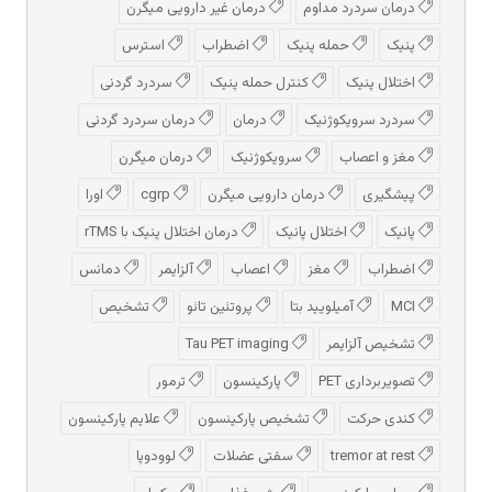
درمان سردرد مداوم
درمان غیر دارویی میگرن
پنیک
حمله پنیک
اضطراب
استرس
اختلال پنیک
کنترل حمله پنیک
سردرد گردنی
سردرد سرویکوژنیک
درمان
درمان سردرد گردنی
مغز و اعصاب
سرویکوژنیک
درمان میگرن
پیشگیری
درمان دارویی میگرن
cgrp
اورا
پانیک
اختلال پانیک
درمان اختلال پنیک با rTMS
اضطراب
مغز
اعصاب
آلزایمر
دمانس
MCI
آمیلویید بتا
پروتئین تائو
تشخیص
تشخیص آلزایمر
Tau PET imaging
تصویربرداری PET
پارکینسون
ترمور
کندی حرکت
تشخیص پارکینسون
علایم پارکینسون
tremor at rest
سفتی عضلات
لوودوپا