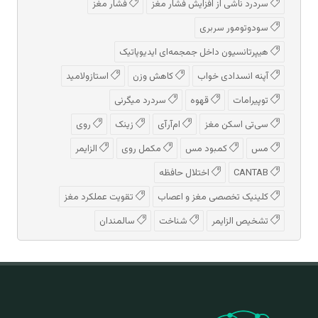
سردرد ناشی از افزایش فشار مغز
فشار مغز
سودوتومور سربری
هیپرتانسیون داخل جمجمه‌ای ایدیوپاتیک
آپنه انسدادی خواب
کاهش وزن
استازولامید
توپیرامات
قهوه
سردرد میگرنی
سی‌تی اسکن مغز
ام‌آر‌آی
زینک
روی
مس
کمبود مس
مکمل روی
الزایمر
CANTAB
اختلال حافظه
کلینیک تخصصی مغز و اعصاب
تقویت عملکرد مغز
تشخیص الزایمر
شناخت
سالمندان