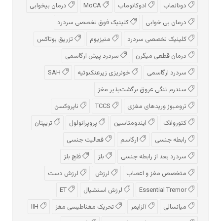
دونانماب
ادوكانوماب
MoCA
درمان بیخوابی
درمان بی خوابی
کلینیک فوق تخصصی سردرد
کلینیک تخصصی سردرد
منیزیوم
تزریق بوتاکس
درمان قطعی میگرن
سردرد پیش‌ ارگاسمی
سردرد ارگاسمی
خونریزی زیرعنکبوتیه
SAH
سندرم تنگی عروق برگشت‌پذیر مغز
ترومبوز وریدهای مغزی
TCCS
ناپروکسن
کتورولاک
ایندومتاسین
پروپرانولول
تریپتان
رابطه جنسی
ارگاسم
فعالیت جنسی
سردرد بعد از رابطه جنسی
بلز
فلج بلز
متخصص مغز و اعصاب
لرزش
لرزش دست
Essential Tremor
لرزش اسنشیال
ET
میانسالی
آلزایمر
تحریک مغناطیسی مغز
IIH