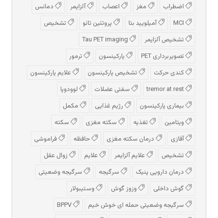
اضطراب
مغز
اعصاب
آلزایمر
دمانس
MCI
آمیلویید بتا
پروتئین تائو
تشخیص
تشخیص آلزایمر
Tau PET imaging
تصویربرداری PET
پارکینسون
ترمور
کندی حرکت
تشخیص پارکینسون
علایم پارکینسون
tremor at rest
سفتی عضلات
لوودوپا
بیماری پارکینسون
رژیم غذایی
مکمل
ویتامین
تغذیه
سکته مغزی
سکته
آفازی
درمان سکته مغزی
حافظه
فراموشی
تشخیص
علایم آلزایمر
علایم
زوال عقل
درمان دارویی پنیک
سرگیجه
سرگیجه وضعیتی
گوش داخلی
وزوز گوش
وستیبولار
سرگیجه وضعیتی حمله ای خوش خیم
BPPV