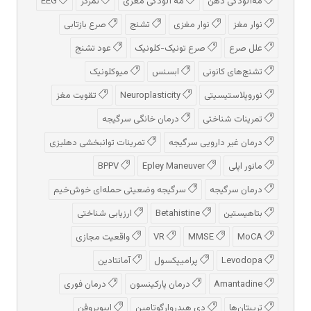
مه‌آلودگی ذهن
مه‌ آلودگی مغزی
تمرکز
EEG
نوار مغز
نوار مغزی
تشنج
صرع بازتابی
علل صرع
صرع تونیک-کلونیک
عود تشنج
تشنج‌های کانونی
ابسنس
میوکلونیک
نوروپلاستیسیتی
Neuroplasticity
تقویت مغز
تمرینات شناختی
درمان خانگی سرگیجه
درمان غیر دارویی سرگیجه
تمرینات توانبخشی دهلیزی
مانور اپلی
Epley Maneuver
BPPV
درمان سرگیجه
سرگیجه وضعیتی حمله‌ای خوش‌خیم
بتاهیستین
Betahistine
ارزیابی شناختی
MoCA
MMSE
VR
واقعیت مجازی
Levodopa
پرامیپکسول
آمانتادین
Amantadine
درمان پارکینسون
درمان فوری
تریپتان‌ها
دی هیدروارگوتامین
ایبوپروفن