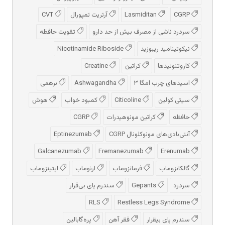
CGRP
Lasmiditan
آرتریت تمپورال
CVT
سردرد ناشی از مصرف بیش از حد دارو
تقویت حافظه
نیکوتینامید ریبوزید
Nicotinamide Riboside
کاروتنوئیدها
کراتین
Creatine
اسیدهای چرب امگا ۳
Ashwagandha
برهمی
سیتی کولین
Citicoline
کمبود خواب
هوش
حافظه
کراتین مونوهیدرات
CGRP
آنتی‌بادی‌های مونوکلونال CGRP
Eptinezumab
Galcanezumab
Fremanezumab
Erenumab
گالکانزوماب
فرمانزوماب
ارنوماب
اپتینزوماب
سردرد
Gepants
سندرم پای بی‌قرار
RLS
Restless Legs Syndrome
سندرم پای بیقرار
فقر آهن
پره‌گابالین