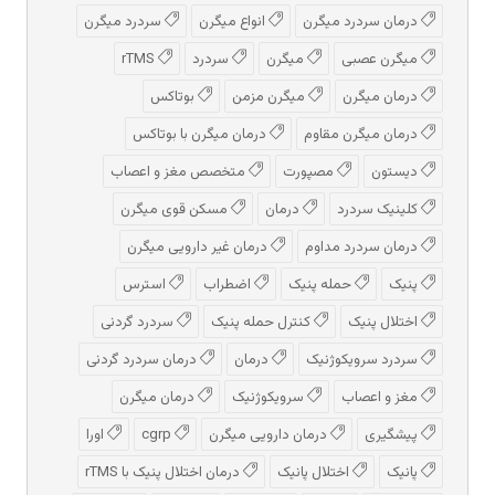
درمان سردرد میگرن
انواع میگرن
سردرد میگرن
میگرن عصبی
میگرن
سردرد
rTMS
درمان میگرن
میگرن مزمن
بوتاکس
درمان میگرن مقاوم
درمان میگرن با بوتاکس
دیستون
مصپورت
متخصص مغز و اعصاب
کلینیک سردرد
درمان
مسکن قوی میگرن
درمان سردرد مداوم
درمان غیر دارویی میگرن
پنیک
حمله پنیک
اضطراب
استرس
اختلال پنیک
کنترل حمله پنیک
سردرد گردنی
سردرد سرویکوژنیک
درمان
درمان سردرد گردنی
مغز و اعصاب
سرویکوژنیک
درمان میگرن
پیشگیری
درمان دارویی میگرن
cgrp
اورا
پانیک
اختلال پانیک
درمان اختلال پنیک با rTMS