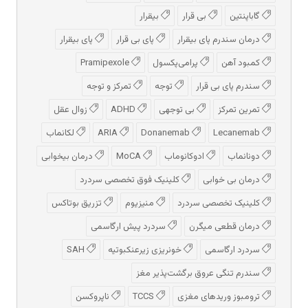
گاباپنتین
بی قرار
بیقرار
درمان سندرم پای بیقرار
پای بی قرار
پای بیقرار
کمبود آهن
پرامی‌پکسول
Pramipexole
سندرم پای بی قرار
توجه
تمرکز و توجه
تمرین تمرکز
بی توجهی
ADHD
زوال عقل
Lecanemab
Donanemab
ARIA
لکانماب
دونانماب
ادوكانوماب
MoCA
درمان بیخوابی
درمان بی خوابی
کلینیک فوق تخصصی سردرد
کلینیک تخصصی سردرد
منیزیوم
تزریق بوتاکس
درمان قطعی میگرن
سردرد پیش‌ ارگاسمی
سردرد ارگاسمی
خونریزی زیرعنکبوتیه
SAH
سندرم تنگی عروق برگشت‌پذیر مغز
ترومبوز وریدهای مغزی
TCCS
ناپروکسن