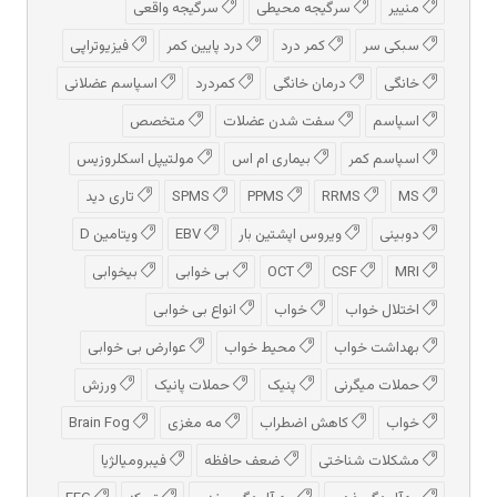
منییر
سرگیجه محیطی
سرگیجه واقعی
سبکی سر
کمر درد
درد پایین کمر
فیزیوتراپی
خانگی
درمان خانگی
کمردرد
اسپاسم عضلانی
اسپاسم
سفت شدن عضلات
متخصص
اسپاسم کمر
بیماری ام اس
مولتیپل اسکلروزیس
MS
RRMS
PPMS
SPMS
تاری دید
دوبینی
ویروس اپشتین بار
EBV
ویتامین D
MRI
CSF
OCT
بی خوابی
بیخوابی
اختلال خواب
خواب
انواع بی خوابی
بهداشت خواب
محیط خواب
عوارض بی خوابی
حملات میگرنی
پنیک
حملات پانیک
ورزش
خواب
کاهش اضطراب
مه مغزی
Brain Fog
مشکلات شناختی
ضعف حافظه
فیبرومیالژیا