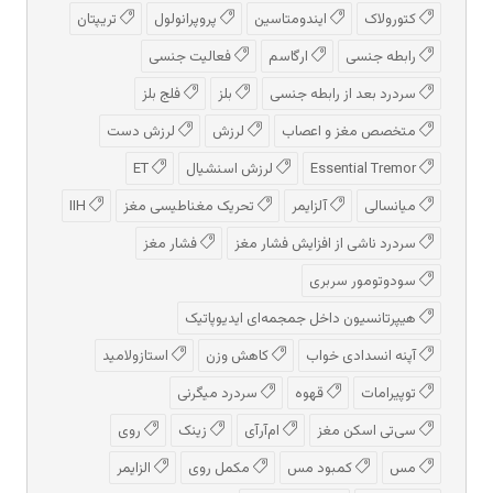
کتورولاک
ایندومتاسین
پروپرانولول
تریپتان
رابطه جنسی
ارگاسم
فعالیت جنسی
سردرد بعد از رابطه جنسی
بلز
فلج بلز
متخصص مغز و اعصاب
لرزش
لرزش دست
Essential Tremor
لرزش اسنشیال
ET
میانسالی
آلزایمر
تحریک مغناطیسی مغز
IIH
سردرد ناشی از افزایش فشار مغز
فشار مغز
سودوتومور سربری
هیپرتانسیون داخل جمجمه‌ای ایدیوپاتیک
آپنه انسدادی خواب
کاهش وزن
استازولامید
توپیرامات
قهوه
سردرد میگرنی
سی‌تی اسکن مغز
ام‌آر‌آی
زینک
روی
مس
کمبود مس
مکمل روی
الزایمر