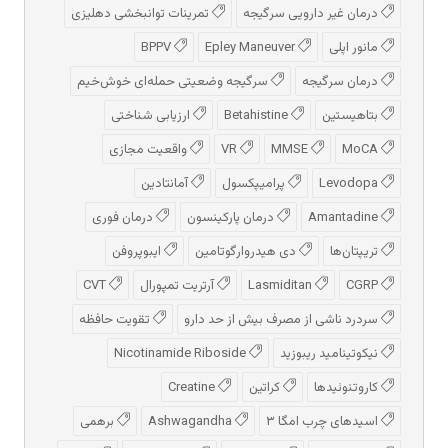
درمان غیر دارویی سرگیجه
تمرینات توانبخشی دهلیزی
مانور اپلی
Epley Maneuver
BPPV
درمان سرگیجه
سرگیجه وضعیتی حمله‌ای خوش‌خیم
بتاهیستین
Betahistine
ارزیابی شناختی
MoCA
MMSE
VR
واقعیت مجازی
Levodopa
پرامیپکسول
آمانتادین
Amantadine
درمان پارکینسون
درمان فوری
تریپتان‌ها
دی هیدروارگوتامین
ایبوپروفن
CGRP
Lasmiditan
آرتریت تمپورال
CVT
سردرد ناشی از مصرف بیش از حد دارو
تقویت حافظه
نیکوتینامید ریبوزید
Nicotinamide Riboside
کاروتنوئیدها
کراتین
Creatine
اسیدهای چرب امگا ۳
Ashwagandha
برهمی