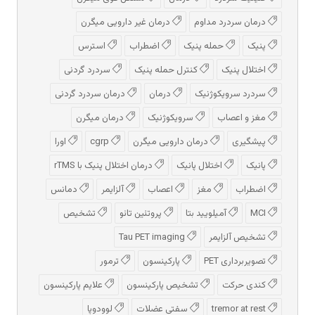
درمان سردرد مداوم
درمان غیر دارویی میگرن
پنیک
حمله پنیک
اضطراب
استرس
اختلال پنیک
کنترل حمله پنیک
سردرد گردنی
سردرد سرویکوژنیک
درمان
درمان سردرد گردنی
مغز و اعصاب
سرویکوژنیک
درمان میگرن
پیشگیری
درمان دارویی میگرن
cgrp
اورا
پانیک
اختلال پانیک
درمان اختلال پنیک با rTMS
اضطراب
مغز
اعصاب
آلزایمر
دمانس
MCI
آمیلویید بتا
پروتئین تائو
تشخیص
تشخیص آلزایمر
Tau PET imaging
تصویربرداری PET
پارکینسون
ترمور
کندی حرکت
تشخیص پارکینسون
علایم پارکینسون
tremor at rest
سفتی عضلات
لوودوپا