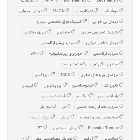
Lecanemab
Donanemab
ARIA
لکانماب
دونانماب
ادوكانوماب
MoCA
درمان بیخوابی
درمان بی خوابی
کلینیک فوق تخصصی سردرد
کلینیک تخصصی سردرد
منیزیوم
تزریق بوتاکس
درمان قطعی میگرن
سردرد پیش‌ ارگاسمی
سردرد ارگاسمی
خونریزی زیرعنکبوتیه
SAH
سندرم تنگی عروق برگشت‌پذیر مغز
ترومبوز وریدهای مغزی
TCCS
ناپروکسن
کتورولاک
ایندومتاسین
پروپرانولول
تریپتان
رابطه جنسی
ارگاسم
فعالیت جنسی
سردرد بعد از رابطه جنسی
بلز
فلج بلز
متخصص مغز و اعصاب
لرزش
لرزش دست
Essential Tremor
لرزش اسنشیال
ET
میانسالی
آلزایمر
تحریک مغناطیسی مغز
IIH