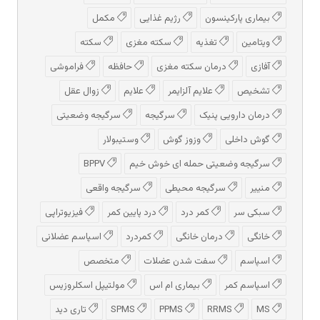
بیماری پارکینسون
رژیم غذایی
مکمل
ویتامین
تغذیه
سکته مغزی
سکته
آفازی
درمان سکته مغزی
حافظه
فراموشی
تشخیص
علایم آلزایمر
علایم
زوال عقل
درمان دارویی پنیک
سرگیجه
سرگیجه وضعیتی
گوش داخلی
وزوز گوش
وستیبولار
سرگیجه وضعیتی حمله ای خوش خیم
BPPV
منییر
سرگیجه محیطی
سرگیجه واقعی
سبکی سر
کمر درد
درد پایین کمر
فیزیوتراپی
خانگی
درمان خانگی
کمردرد
اسپاسم عضلانی
اسپاسم
سفت شدن عضلات
متخصص
اسپاسم کمر
بیماری ام اس
مولتیپل اسکلروزیس
MS
RRMS
PPMS
SPMS
تاری دید