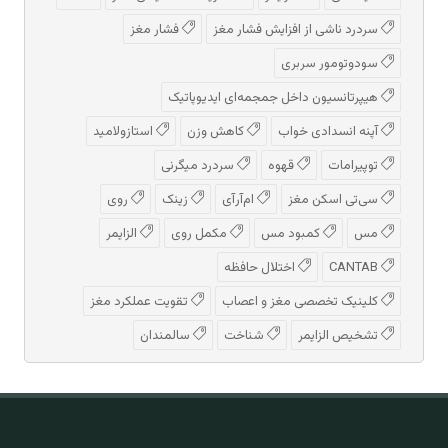
سردرد ناشی از افزایش فشار مغز
فشار مغز
سودوتومور سربری
هیپرتانسیون داخل جمجمه‌ای ایدیوپاتیک
آپنه انسدادی خواب
کاهش وزن
استازولامید
توپیرامات
قهوه
سردرد میگرنی
سی‌تی اسکن مغز
ام‌آر‌آی
زینک
روی
مس
کمبود مس
مکمل روی
الزایمر
CANTAB
اختلال حافظه
کلینیک تخصصی مغز و اعصاب
تقویت عملکرد مغز
تشخیص الزایمر
شناخت
سالمندان