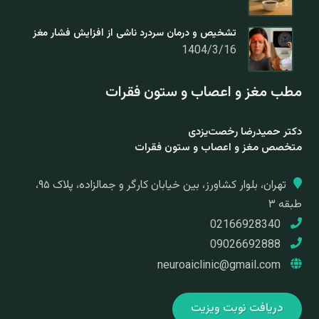
تشخیص و درمان سردرد ناشی از افزایش فشار مغز
1404/3/16
مطب مغز و اعصاب و ستون فقرات
دکتر حمیدرضا رخصت‌یزدی
متخصص مغز و اعصاب و ستون فقرات
تهران، بلوار کشاورز، بین خیابان کارگر و جمالزاده، پلاک ۹۵،
طبقه ۳
02166928340
09026692888
neuroaiclinic@gmail.com
دریافت نوبت ویزیت