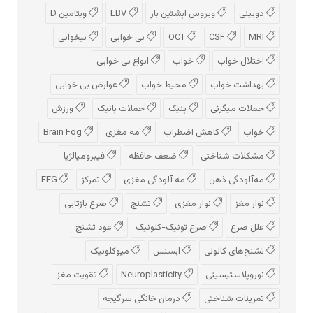
دوبینی
ویروس اپشتین بار
EBV
ویتامین D
MRI
CSF
OCT
بی خوابی
بیخوابی
اختلال خواب
خواب
انواع بی خوابی
بهداشت خواب
محیط خواب
عوارض بی خوابی
حملات میگرنی
پنیک
حملات پانیک
ورزش
خواب
کاهش اضطراب
مه مغزی
Brain Fog
مشکلات شناختی
ضعف حافظه
فیبرومیالژیا
مه‌آلودگی ذهن
مه‌ آلودگی مغزی
تمرکز
EEG
نوار مغز
نوار مغزی
تشنج
صرع بازتابی
علل صرع
صرع تونیک-کلونیک
عود تشنج
تشنج‌های کانونی
ابسنس
میوکلونیک
نوروپلاستیسیتی
Neuroplasticity
تقویت مغز
تمرینات شناختی
درمان خانگی سرگیجه