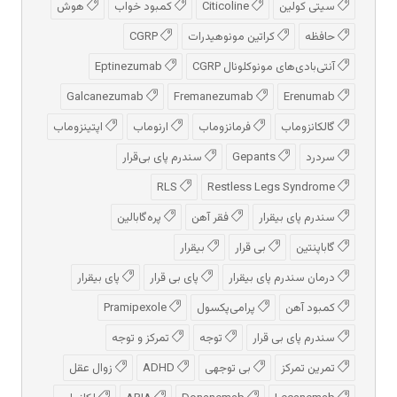
سیتی کولین
Citicoline
کمبود خواب
هوش
حافظه
کراتین مونوهیدرات
CGRP
آنتی‌بادی‌های مونوکلونال CGRP
Eptinezumab
Galcanezumab
Fremanezumab
Erenumab
گالکانزوماب
فرمانزوماب
ارنوماب
اپتینزوماب
سردرد
Gepants
سندرم پای بی‌قرار
RLS
Restless Legs Syndrome
سندرم پای بیقرار
فقر آهن
پره‌گابالین
گاباپنتین
بی قرار
بیقرار
درمان سندرم پای بیقرار
پای بی قرار
پای بیقرار
کمبود آهن
پرامی‌پکسول
Pramipexole
سندرم پای بی قرار
توجه
تمرکز و توجه
تمرین تمرکز
بی توجهی
ADHD
زوال عقل