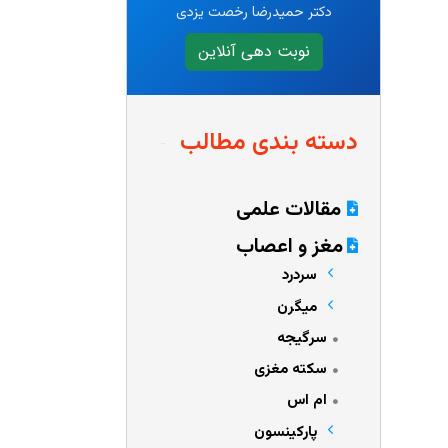
دکتر حمیدرضا رخصت یزدی
نوبت دهی آنلاین
دسته بندی مطالب
مقالات علمی
مغز و اعصاب
سردرد
میگرن
سرگیجه
سکته مغزی
ام اس
پارکینسون