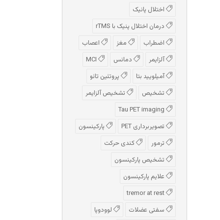
اختلال پانیک
درمان اختلال پنیک با rTMS
اضطراب
مغز
اعصاب
آلزایمر
دمانس
MCI
آمیلویید بتا
پروتئین تائو
تشخیص
تشخیص آلزایمر
Tau PET imaging
تصویربرداری PET
پارکینسون
ترمور
کندی حرکت
تشخیص پارکینسون
علایم پارکینسون
tremor at rest
سفتی عضلات
لوودوپا