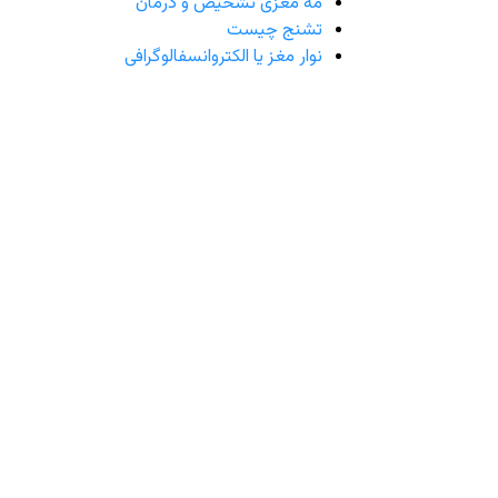
مه مغزی تشخیص و درمان
تشنج چیست
نوار مغز یا الکتروانسفالوگرافی