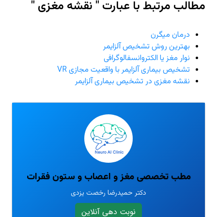
مطالب مرتبط با عبارت " نقشه مغزی "
درمان میگرن
بهترین روش تشخیص آلزایمر
نوار مغز یا الکتروانسفالوگرافی
تشخیص بیماری آلزایمر با واقعیت مجازی VR
نقشه مغزی در تشخیص بیماری آلزایمر
مطب تخصصی مغز و اعصاب و ستون فقرات
دکتر حمیدرضا رخصت یزدی
نوبت دهی آنلاین