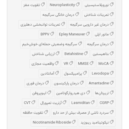
نوروپلاستیسیتی
Neuroplasticity
تقویت مغز
تمرینات شناختی
درمان خانگی سرگیجه
درمان غیر دارویی سرگیجه
تمرینات توانبخشی دهلیزی
مانور اپلی
Epley Maneuver
BPPV
درمان سرگیجه
سرگیجه وضعیتی حمله‌ای خوش‌خیم
بتاهیستین
Betahistine
ارزیابی شناختی
MoCA
MMSE
VR
واقعیت مجازی
Levodopa
پرامیپکسول
آمانتادین
Amantadine
درمان پارکینسون
درمان فوری
تریپتان‌ها
دی هیدروارگوتامین
ایبوپروفن
CGRP
Lasmiditan
آرتریت تمپورال
CVT
سردرد ناشی از مصرف بیش از حد دارو
تقویت حافظه
نیکوتینامید ریبوزید
Nicotinamide Riboside