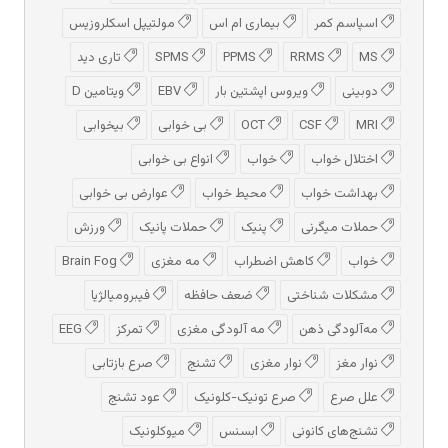
اسپاسم کمر
بیماری ام اس
مولتیپل اسکلروزیس
MS
RRMS
PPMS
SPMS
تاری دید
دوبینی
ویروس اپشتین بار
EBV
ویتامین D
MRI
CSF
OCT
بی خوابی
بیخوابی
اختلال خواب
خواب
انواع بی خوابی
بهداشت خواب
محیط خواب
عوارض بی خوابی
حملات میگرنی
پنیک
حملات پانیک
ورزش
خواب
کاهش اضطراب
مه مغزی
Brain Fog
مشکلات شناختی
ضعف حافظه
فیبرومیالژیا
مه‌آلودگی ذهن
مه‌ آلودگی مغزی
تمرکز
EEG
نوار مغز
نوار مغزی
تشنج
صرع بازتابی
علل صرع
صرع تونیک-کلونیک
عود تشنج
تشنج‌های کانونی
ابسنس
میوکلونیک