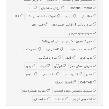
متخصص مغز و اعصاب
لرزش
لرزش دست
Essential Tremor
لرزش اسنشیال
ET
میانسالی
آلزایمر
تحریک مغناطیسی مغز
IIH
سردرد ناشی از افزایش فشار مغز
فشار مغز
سودوتومور سربری
هیپرتانسیون داخل جمجمه‌ای ایدیوپاتیک
آپنه انسدادی خواب
کاهش وزن
استازولامید
توپیرامات
قهوه
سردرد میگرنی
سی‌تی اسکن مغز
ام‌آر‌آی
زینک
روی
مس
کمبود مس
مکمل روی
الزایمر
CANTAB
اختلال حافظه
کلینیک تخصصی مغز و اعصاب
تقویت عملکرد مغز
تشخیص الزایمر
شناخت
سالمندان