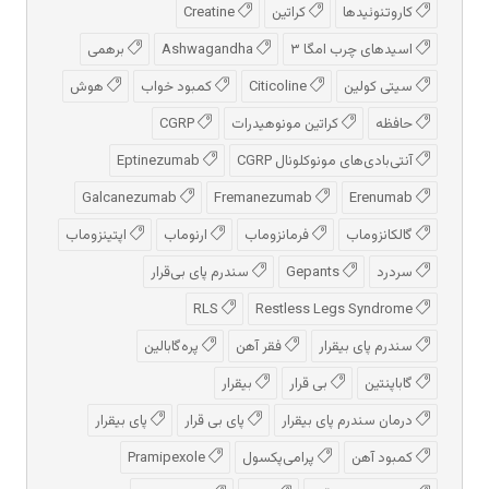
کاروتنوئیدها
کراتین
Creatine
اسیدهای چرب امگا ۳
Ashwagandha
برهمی
سیتی کولین
Citicoline
کمبود خواب
هوش
حافظه
کراتین مونوهیدرات
CGRP
آنتی‌بادی‌های مونوکلونال CGRP
Eptinezumab
Galcanezumab
Fremanezumab
Erenumab
گالکانزوماب
فرمانزوماب
ارنوماب
اپتینزوماب
سردرد
Gepants
سندرم پای بی‌قرار
RLS
Restless Legs Syndrome
سندرم پای بیقرار
فقر آهن
پره‌گابالین
گاباپنتین
بی قرار
بیقرار
درمان سندرم پای بیقرار
پای بی قرار
پای بیقرار
کمبود آهن
پرامی‌پکسول
Pramipexole