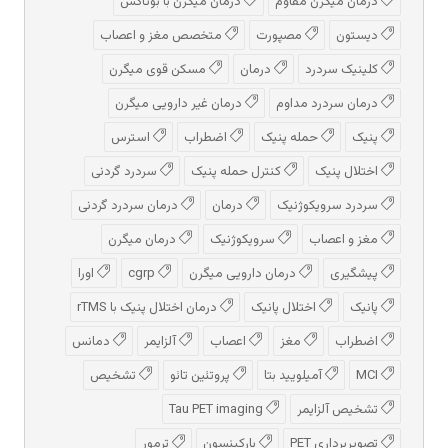
درمان میگرن مقاوم
درمان میگرن با بوتاکس
دیستون
مصپورت
متخصص مغز و اعصاب
کلینیک سردرد
درمان
مسکن قوی میگرن
درمان سردرد مداوم
درمان غیر دارویی میگرن
پنیک
حمله پنیک
اضطراب
استرس
اختلال پنیک
کنترل حمله پنیک
سردرد گردنی
سردرد سرویکوژنیک
درمان
درمان سردرد گردنی
مغز و اعصاب
سرویکوژنیک
درمان میگرن
پیشگیری
درمان دارویی میگرن
cgrp
اورا
پانیک
اختلال پانیک
درمان اختلال پنیک با rTMS
اضطراب
مغز
اعصاب
آلزایمر
دمانس
MCI
آمیلویید بتا
پروتئین تائو
تشخیص
تشخیص آلزایمر
Tau PET imaging
تصویربرداری PET
پارکینسون
ترمور