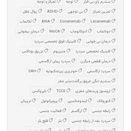
سندرم پای بی قرار
توجه
تمرکز و توجه
تمرین تمرکز
بی توجهی
ADHD
زوال عقل
Lecanemab
Donanemab
ARIA
لکانماب
دونانماب
ادوكانوماب
MoCA
درمان بیخوابی
درمان بی خوابی
کلینیک فوق تخصصی سردرد
کلینیک تخصصی سردرد
منیزیوم
تزریق بوتاکس
درمان قطعی میگرن
سردرد پیش‌ ارگاسمی
سردرد ارگاسمی
خونریزی زیرعنکبوتیه
SAH
سندرم تنگی عروق برگشت‌پذیر مغز
ترومبوز وریدهای مغزی
TCCS
ناپروکسن
کتورولاک
ایندومتاسین
پروپرانولول
تریپتان
رابطه جنسی
ارگاسم
فعالیت جنسی
سردرد بعد از رابطه جنسی
بلز
فلج بلز