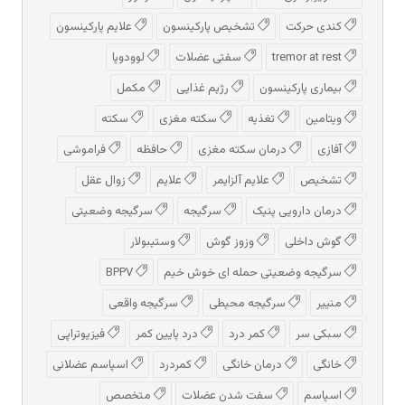
کندی حرکت
تشخیص پارکینسون
علایم پارکینسون
tremor at rest
سفتی عضلات
لوودوپا
بیماری پارکینسون
رژیم غذایی
مکمل
ویتامین
تغذیه
سکته مغزی
سکته
آفازی
درمان سکته مغزی
حافظه
فراموشی
تشخیص
علایم آلزایمر
علایم
زوال عقل
درمان دارویی پنیک
سرگیجه
سرگیجه وضعیتی
گوش داخلی
وزوز گوش
وستیبولار
سرگیجه وضعیتی حمله ای خوش خیم
BPPV
منییر
سرگیجه محیطی
سرگیجه واقعی
سبکی سر
کمر درد
درد پایین کمر
فیزیوتراپی
خانگی
درمان خانگی
کمردرد
اسپاسم عضلانی
اسپاسم
سفت شدن عضلات
متخصص