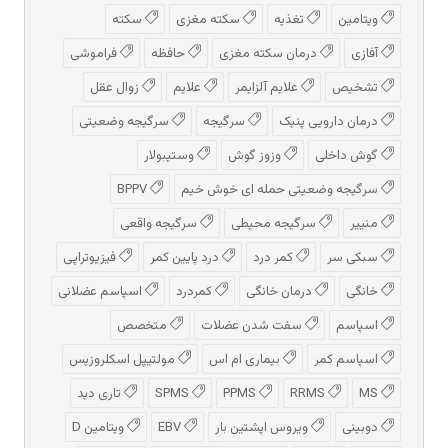
ویتامین
تغذیه
سکته مغزی
سکته
آفازی
درمان سکته مغزی
حافظه
فراموشی
تشخیص
علایم آلزایمر
علایم
زوال عقل
درمان دارویی پنیک
سرگیجه
سرگیجه وضعیتی
گوش داخلی
وزوز گوش
وستیبولار
سرگیجه وضعیتی حمله ای خوش خیم
BPPV
منییر
سرگیجه محیطی
سرگیجه واقعی
سبکی سر
کمر درد
درد پایین کمر
فیزیوتراپی
خانگی
درمان خانگی
کمردرد
اسپاسم عضلانی
اسپاسم
سفت شدن عضلات
متخصص
اسپاسم کمر
بیماری ام اس
مولتیپل اسکلروزیس
MS
RRMS
PPMS
SPMS
تاری دید
دوبینی
ویروس اپشتین بار
EBV
ویتامین D