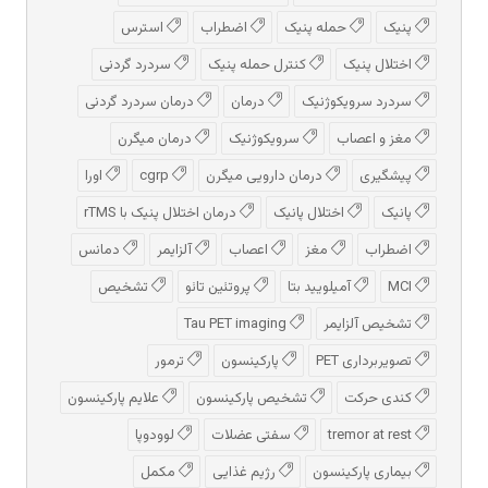
پنیک
حمله پنیک
اضطراب
استرس
اختلال پنیک
کنترل حمله پنیک
سردرد گردنی
سردرد سرویکوژنیک
درمان
درمان سردرد گردنی
مغز و اعصاب
سرویکوژنیک
درمان میگرن
پیشگیری
درمان دارویی میگرن
cgrp
اورا
پانیک
اختلال پانیک
درمان اختلال پنیک با rTMS
اضطراب
مغز
اعصاب
آلزایمر
دمانس
MCI
آمیلویید بتا
پروتئین تائو
تشخیص
تشخیص آلزایمر
Tau PET imaging
تصویربرداری PET
پارکینسون
ترمور
کندی حرکت
تشخیص پارکینسون
علایم پارکینسون
tremor at rest
سفتی عضلات
لوودوپا
بیماری پارکینسون
رژیم غذایی
مکمل