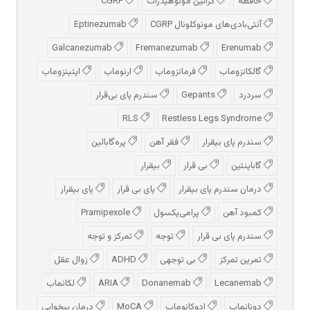
حافظه
کراتین مونوهیدرات
CGRP
آنتی‌بادی‌های مونوکلونال CGRP
Eptinezumab
Galcanezumab
Fremanezumab
Erenumab
گالکانزوماب
فرمانزوماب
ارنوماب
اپتینزوماب
سردرد
Gepants
سندرم پای بی‌قرار
RLS
Restless Legs Syndrome
سندرم پای بیقرار
فقر آهن
پره‌گابالین
گاباپنتین
بی قرار
بیقرار
درمان سندرم پای بیقرار
پای بی قرار
پای بیقرار
کمبود آهن
پرامی‌پکسول
Pramipexole
سندرم پای بی قرار
توجه
تمرکز و توجه
تمرین تمرکز
بی توجهی
ADHD
زوال عقل
Lecanemab
Donanemab
ARIA
لکانماب
دونانماب
ادوكانوماب
MoCA
درمان بیخوابی