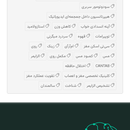
سودوتومور سربری
هیپرتانسیون داخل جمجمه‌ای ایدیوپاتیک
آپنه انسدادی خواب
کاهش وزن
استازولامید
توپیرامات
قهوه
سردرد میگرنی
سی‌تی اسکن مغز
ام‌آر‌آی
زینک
روی
مس
کمبود مس
مکمل روی
الزایمر
CANTAB
اختلال حافظه
کلینیک تخصصی مغز و اعصاب
تقویت عملکرد مغز
تشخیص الزایمر
شناخت
سالمندان