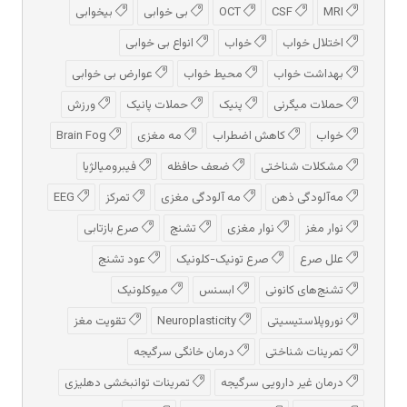
MRI
CSF
OCT
بی خوابی
بیخوابی
اختلال خواب
خواب
انواع بی خوابی
بهداشت خواب
محیط خواب
عوارض بی خوابی
حملات میگرنی
پنیک
حملات پانیک
ورزش
خواب
کاهش اضطراب
مه مغزی
Brain Fog
مشکلات شناختی
ضعف حافظه
فیبرومیالژیا
مه‌آلودگی ذهن
مه‌ آلودگی مغزی
تمرکز
EEG
نوار مغز
نوار مغزی
تشنج
صرع بازتابی
علل صرع
صرع تونیک-کلونیک
عود تشنج
تشنج‌های کانونی
ابسنس
میوکلونیک
نوروپلاستیسیتی
Neuroplasticity
تقویت مغز
تمرینات شناختی
درمان خانگی سرگیجه
درمان غیر دارویی سرگیجه
تمرینات توانبخشی دهلیزی