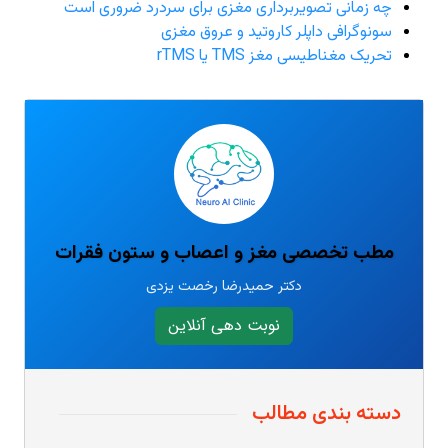
چه زمانی تصویربرداری مغزی برای سردرد ضروری است
سونوگرافی داپلر کاروتید و عروق مغزی
تحریک مغناطیسی مغز TMS یا rTMS
مطب تخصصی مغز و اعصاب و ستون فقرات
دکتر حمیدرضا رخصت یزدی
نوبت دهی آنلاین
دسته بندی مطالب