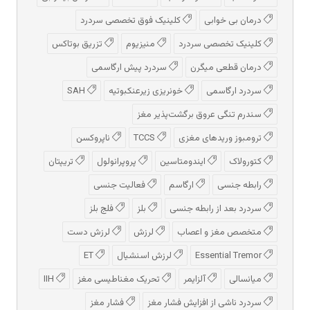
درمان بی خوابی
کلینیک فوق تخصصی سردرد
کلینیک تخصصی سردرد
منیزیوم
تزریق بوتاکس
درمان قطعی میگرن
سردرد پیش‌ ارگاسمی
سردرد ارگاسمی
خونریزی زیرعنکبوتیه
SAH
سندرم تنگی عروق برگشت‌پذیر مغز
ترومبوز وریدهای مغزی
TCCS
ناپروکسن
کتورولاک
ایندومتاسین
پروپرانولول
تریپتان
رابطه جنسی
ارگاسم
فعالیت جنسی
سردرد بعد از رابطه جنسی
بلز
فلج بلز
متخصص مغز و اعصاب
لرزش
لرزش دست
Essential Tremor
لرزش اسنشیال
ET
میانسالی
آلزایمر
تحریک مغناطیسی مغز
IIH
سردرد ناشی از افزایش فشار مغز
فشار مغز