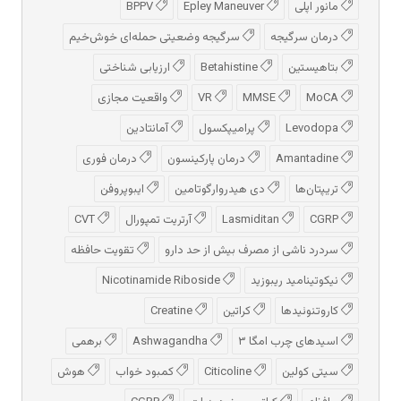
مانور اپلی
Epley Maneuver
BPPV
درمان سرگیجه
سرگیجه وضعیتی حمله‌ای خوش‌خیم
بتاهیستین
Betahistine
ارزیابی شناختی
MoCA
MMSE
VR
واقعیت مجازی
Levodopa
پرامیپکسول
آمانتادین
Amantadine
درمان پارکینسون
درمان فوری
تریپتان‌ها
دی هیدروارگوتامین
ایبوپروفن
CGRP
Lasmiditan
آرتریت تمپورال
CVT
سردرد ناشی از مصرف بیش از حد دارو
تقویت حافظه
نیکوتینامید ریبوزید
Nicotinamide Riboside
کاروتنوئیدها
کراتین
Creatine
اسیدهای چرب امگا ۳
Ashwagandha
برهمی
سیتی کولین
Citicoline
کمبود خواب
هوش