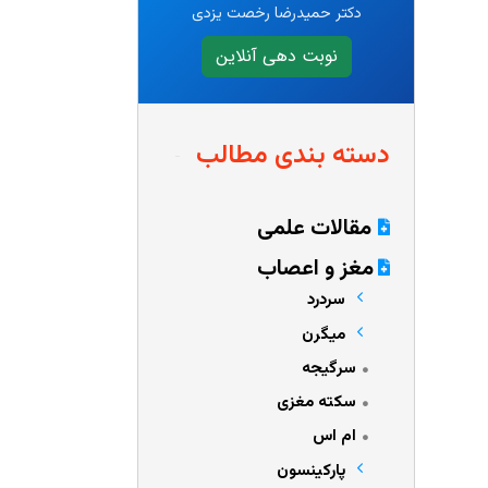
دکتر حمیدرضا رخصت یزدی
نوبت دهی آنلاین
دسته بندی مطالب
مقالات علمی
مغز و اعصاب
سردرد
میگرن
سرگیجه
سکته مغزی
ام اس
پارکینسون