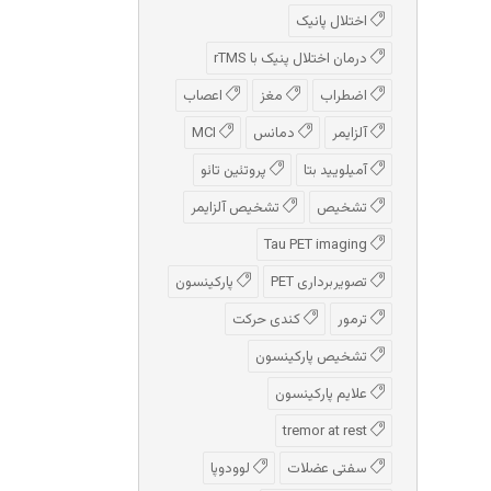
اختلال پانیک
درمان اختلال پنیک با rTMS
اضطراب
مغز
اعصاب
آلزایمر
دمانس
MCI
آمیلویید بتا
پروتئین تائو
تشخیص
تشخیص آلزایمر
Tau PET imaging
تصویربرداری PET
پارکینسون
ترمور
کندی حرکت
تشخیص پارکینسون
علایم پارکینسون
tremor at rest
سفتی عضلات
لوودوپا