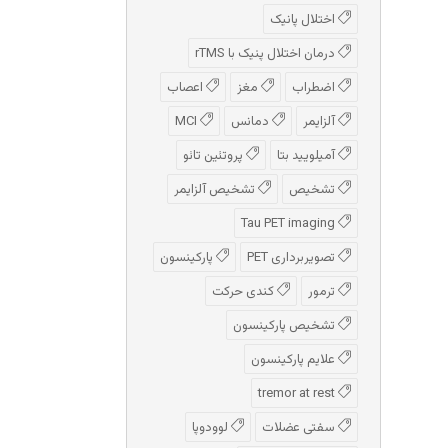
اختلال پانیک
درمان اختلال پنیک با rTMS
اضطراب
مغز
اعصاب
آلزایمر
دمانس
MCI
آمیلویید بتا
پروتئین تائو
تشخیص
تشخیص آلزایمر
Tau PET imaging
تصویربرداری PET
پارکینسون
ترمور
کندی حرکت
تشخیص پارکینسون
علایم پارکینسون
tremor at rest
سفتی عضلات
لوودوپا