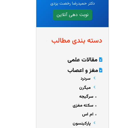
دکتر حمیدرضا رخصت یزدی
نوبت دهی آنلاین
دسته بندی مطالب
مقالات علمی
مغز و اعصاب
سردرد
میگرن
سرگیجه
سکته مغزی
ام اس
پارکینسون