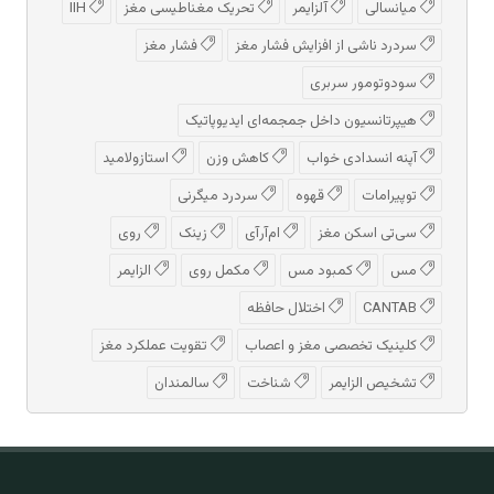
میانسالی
آلزایمر
تحریک مغناطیسی مغز
IIH
سردرد ناشی از افزایش فشار مغز
فشار مغز
سودوتومور سربری
هیپرتانسیون داخل جمجمه‌ای ایدیوپاتیک
آپنه انسدادی خواب
کاهش وزن
استازولامید
توپیرامات
قهوه
سردرد میگرنی
سی‌تی اسکن مغز
ام‌آر‌آی
زینک
روی
مس
کمبود مس
مکمل روی
الزایمر
CANTAB
اختلال حافظه
کلینیک تخصصی مغز و اعصاب
تقویت عملکرد مغز
تشخیص الزایمر
شناخت
سالمندان