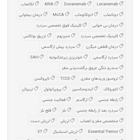
Lecanemab
Donanemab
ARIA
لکانماب
دونانماب
ادوكانوماب
MoCA
درمان بیخوابی
درمان بی خوابی
کلینیک فوق تخصصی سردرد
کلینیک تخصصی سردرد
منیزیوم
تزریق بوتاکس
درمان قطعی میگرن
سردرد پیش‌ ارگاسمی
سردرد ارگاسمی
خونریزی زیرعنکبوتیه
SAH
سندرم تنگی عروق برگشت‌پذیر مغز
ترومبوز وریدهای مغزی
TCCS
ناپروکسن
کتورولاک
ایندومتاسین
پروپرانولول
تریپتان
رابطه جنسی
ارگاسم
فعالیت جنسی
سردرد بعد از رابطه جنسی
بلز
فلج بلز
متخصص مغز و اعصاب
لرزش
لرزش دست
Essential Tremor
لرزش اسنشیال
ET