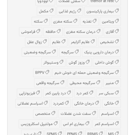
tremor at rest
سفتی عضلات
لوودوپا
بیماری پارکینسون
رژیم غذایی
مکمل
ویتامین
تغذیه
سکته مغزی
سکته
آفازی
درمان سکته مغزی
حافظه
فراموشی
تشخیص
علایم آلزایمر
علایم
زوال عقل
درمان دارویی پنیک
سرگیجه
سرگیجه وضعیتی
گوش داخلی
وزوز گوش
وستیبولار
سرگیجه وضعیتی حمله ای خوش خیم
BPPV
منییر
سرگیجه محیطی
سرگیجه واقعی
سبکی سر
کمر درد
درد پایین کمر
فیزیوتراپی
خانگی
درمان خانگی
کمردرد
اسپاسم عضلانی
اسپاسم
سفت شدن عضلات
متخصص
اسپاسم کمر
بیماری ام اس
مولتیپل اسکلروزیس
MS
RRMS
PPMS
SPMS
تاری دید