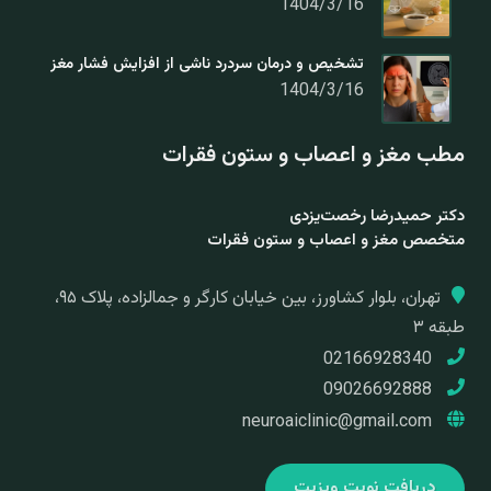
1404/3/16
تشخیص و درمان سردرد ناشی از افزایش فشار مغز
1404/3/16
مطب مغز و اعصاب و ستون فقرات
دکتر حمیدرضا رخصت‌یزدی
متخصص مغز و اعصاب و ستون فقرات
تهران، بلوار کشاورز، بین خیابان کارگر و جمالزاده، پلاک ۹۵،
طبقه ۳
02166928340
09026692888
neuroaiclinic@gmail.com
دریافت نوبت ویزیت