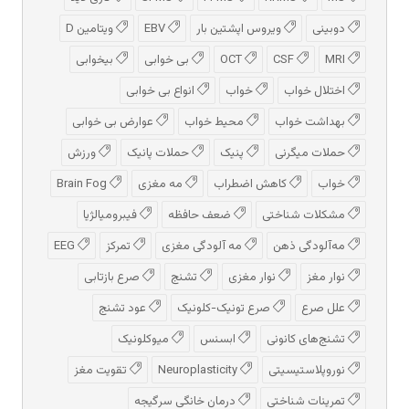
دوبینی
ویروس اپشتین بار
EBV
ویتامین D
MRI
CSF
OCT
بی خوابی
بیخوابی
اختلال خواب
خواب
انواع بی خوابی
بهداشت خواب
محیط خواب
عوارض بی خوابی
حملات میگرنی
پنیک
حملات پانیک
ورزش
خواب
کاهش اضطراب
مه مغزی
Brain Fog
مشکلات شناختی
ضعف حافظه
فیبرومیالژیا
مه‌آلودگی ذهن
مه‌ آلودگی مغزی
تمرکز
EEG
نوار مغز
نوار مغزی
تشنج
صرع بازتابی
علل صرع
صرع تونیک-کلونیک
عود تشنج
تشنج‌های کانونی
ابسنس
میوکلونیک
نوروپلاستیسیتی
Neuroplasticity
تقویت مغز
تمرینات شناختی
درمان خانگی سرگیجه