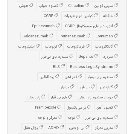
سیتی کولین
Citicoline
کمبود خواب
هوش
حافظه
کراتین مونوهیدرات
CGRP
آنتی‌بادی‌های مونوکلونال CGRP
Eptinezumab
Galcanezumab
Fremanezumab
Erenumab
گالکانزوماب
فرمانزوماب
ارنوماب
اپتینزوماب
سردرد
Gepants
سندرم پای بی‌قرار
RLS
Restless Legs Syndrome
سندرم پای بیقرار
فقر آهن
پره‌گابالین
گاباپنتین
بی قرار
بیقرار
درمان سندرم پای بیقرار
پای بی قرار
پای بیقرار
کمبود آهن
پرامی‌پکسول
Pramipexole
سندرم پای بی قرار
توجه
تمرکز و توجه
تمرین تمرکز
بی توجهی
ADHD
زوال عقل