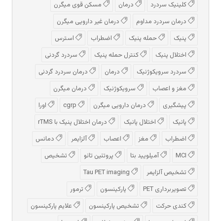
کلینیک سردرد
درمان
مسکن قوی میگرن
درمان سردرد مداوم
درمان غیر دارویی میگرن
پنیک
حمله پنیک
اضطراب
استرس
اختلال پنیک
کنترل حمله پنیک
سردرد گردنی
سردرد سرویکوژنیک
درمان
درمان سردرد گردنی
مغز و اعصاب
سرویکوژنیک
درمان میگرن
پیشگیری
درمان دارویی میگرن
cgrp
اورا
پانیک
اختلال پانیک
درمان اختلال پنیک با rTMS
اضطراب
مغز
اعصاب
آلزایمر
دمانس
MCI
آمیلویید بتا
پروتئین تائو
تشخیص
تشخیص آلزایمر
Tau PET imaging
تصویربرداری PET
پارکینسون
ترمور
کندی حرکت
تشخیص پارکینسون
علایم پارکینسون