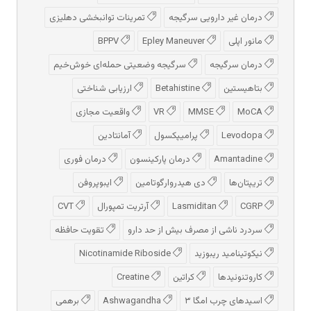
درمان غیر دارویی سرگیجه
تمرینات توانبخشی دهلیزی
مانور اپلی
Epley Maneuver
BPPV
درمان سرگیجه
سرگیجه وضعیتی حمله‌ای خوش‌خیم
بتاهیستین
Betahistine
ارزیابی شناختی
MoCA
MMSE
VR
واقعیت مجازی
Levodopa
پرامیپکسول
آمانتادین
Amantadine
درمان پارکینسون
درمان فوری
تریپتان‌ها
دی هیدروارگوتامین
ایبوپروفن
CGRP
Lasmiditan
آرتریت تمپورال
CVT
سردرد ناشی از مصرف بیش از حد دارو
تقویت حافظه
نیکوتینامید ریبوزید
Nicotinamide Riboside
کاروتنوئیدها
کراتین
Creatine
اسیدهای چرب امگا ۳
Ashwagandha
برهمی