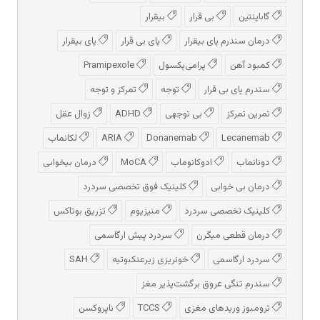
گاباپنتین
بی قرار
بیقرار
درمان سندرم پای بیقرار
پای بی قرار
پای بیقرار
کمبود آهن
پرامی‌پکسول
Pramipexole
سندرم پای بی قرار
توجه
تمرکز و توجه
تمرین تمرکز
بی توجهی
ADHD
زوال عقل
Lecanemab
Donanemab
ARIA
لکانماب
دونانماب
ادوكانوماب
MoCA
درمان بیخوابی
درمان بی خوابی
کلینیک فوق تخصصی سردرد
کلینیک تخصصی سردرد
منیزیوم
تزریق بوتاکس
درمان قطعی میگرن
سردرد پیش‌ ارگاسمی
سردرد ارگاسمی
خونریزی زیرعنکبوتیه
SAH
سندرم تنگی عروق برگشت‌پذیر مغز
ترومبوز وریدهای مغزی
TCCS
ناپروکسن