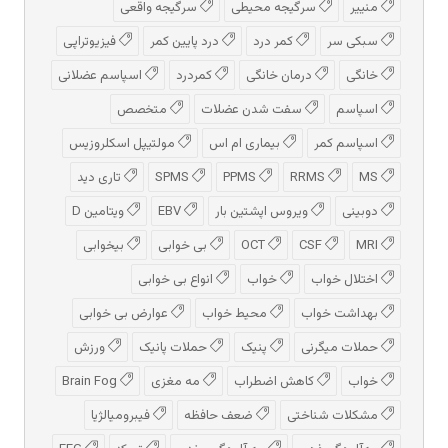
منییر
سرگیجه محیطی
سرگیجه واقعی
سبکی سر
کمر درد
درد پایین کمر
فیزیوتراپی
خانگی
درمان خانگی
کمردرد
اسپاسم عضلانی
اسپاسم
سفت شدن عضلات
متخصص
اسپاسم کمر
بیماری ام اس
مولتیپل اسکلروزیس
MS
RRMS
PPMS
SPMS
تاری دید
دوبینی
ویروس اپشتین بار
EBV
ویتامین D
MRI
CSF
OCT
بی خوابی
بیخوابی
اختلال خواب
خواب
انواع بی خوابی
بهداشت خواب
محیط خواب
عوارض بی خوابی
حملات میگرنی
پنیک
حملات پانیک
ورزش
خواب
کاهش اضطراب
مه مغزی
Brain Fog
مشکلات شناختی
ضعف حافظه
فیبرومیالژیا