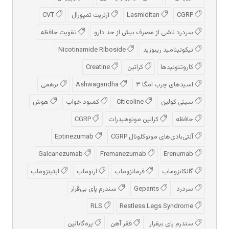
CGRP
Lasmiditan
آرتریت تمپورال
CVT
سردرد ناشی از مصرف بیش از حد دارو
تقویت حافظه
نیکوتینامید ریبوزید
Nicotinamide Riboside
کاروتنوئیدها
کراتین
Creatine
اسیدهای چرب امگا ۳
Ashwagandha
برهمی
سیتی کولین
Citicoline
کمبود خواب
هوش
حافظه
کراتین مونوهیدرات
CGRP
آنتی‌بادی‌های مونوکلونال CGRP
Eptinezumab
Galcanezumab
Fremanezumab
Erenumab
گالکانزوماب
فرمانزوماب
ارنوماب
اپتینزوماب
سردرد
Gepants
سندرم پای بی‌قرار
RLS
Restless Legs Syndrome
سندرم پای بیقرار
فقر آهن
پره‌گابالین