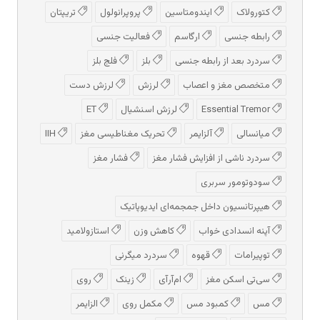
کتورولاک
ایندومتاسین
پروپرانولول
تریپتان
رابطه جنسی
ارگاسم
فعالیت جنسی
سردرد بعد از رابطه جنسی
بلز
فلج بلز
متخصص مغز و اعصاب
لرزش
لرزش دست
Essential Tremor
لرزش اسنشیال
ET
میانسالی
آلزایمر
تحریک مغناطیسی مغز
IIH
سردرد ناشی از افزایش فشار مغز
فشار مغز
سودوتومور سربری
هیپرتانسیون داخل جمجمه‌ای ایدیوپاتیک
آپنه انسدادی خواب
کاهش وزن
استازولامید
توپیرامات
قهوه
سردرد میگرنی
سی‌تی اسکن مغز
ام‌آر‌آی
زینک
روی
مس
کمبود مس
مکمل روی
الزایمر