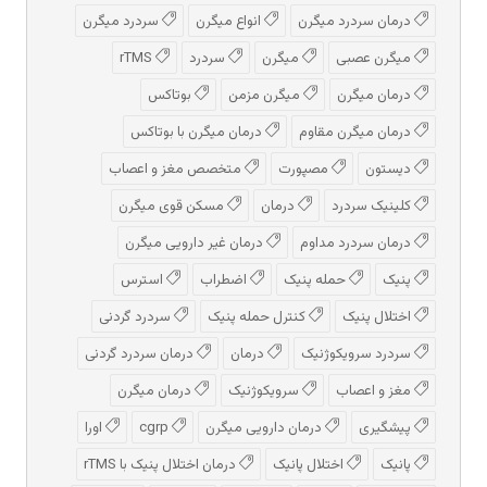
درمان سردرد میگرن
انواع میگرن
سردرد میگرن
میگرن عصبی
میگرن
سردرد
rTMS
درمان میگرن
میگرن مزمن
بوتاکس
درمان میگرن مقاوم
درمان میگرن با بوتاکس
دیستون
مصپورت
متخصص مغز و اعصاب
کلینیک سردرد
درمان
مسکن قوی میگرن
درمان سردرد مداوم
درمان غیر دارویی میگرن
پنیک
حمله پنیک
اضطراب
استرس
اختلال پنیک
کنترل حمله پنیک
سردرد گردنی
سردرد سرویکوژنیک
درمان
درمان سردرد گردنی
مغز و اعصاب
سرویکوژنیک
درمان میگرن
پیشگیری
درمان دارویی میگرن
cgrp
اورا
پانیک
اختلال پانیک
درمان اختلال پنیک با rTMS