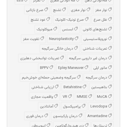
مه‌آلودگی ذهن
مه‌ آلودگی مغزی
تمرکز
EEG
نوار مغز
نوار مغزی
تشنج
صرع بازتابی
علل صرع
صرع تونیک-کلونیک
عود تشنج
تشنج‌های کانونی
ابسنس
میوکلونیک
نوروپلاستیسیتی
Neuroplasticity
تقویت مغز
تمرینات شناختی
درمان خانگی سرگیجه
درمان غیر دارویی سرگیجه
تمرینات توانبخشی دهلیزی
مانور اپلی
Epley Maneuver
BPPV
درمان سرگیجه
سرگیجه وضعیتی حمله‌ای خوش‌خیم
بتاهیستین
Betahistine
ارزیابی شناختی
MoCA
MMSE
VR
واقعیت مجازی
Levodopa
پرامیپکسول
آمانتادین
Amantadine
درمان پارکینسون
درمان فوری
تریپتان‌ها
دی هیدروارگوتامین
ایبوپروفن