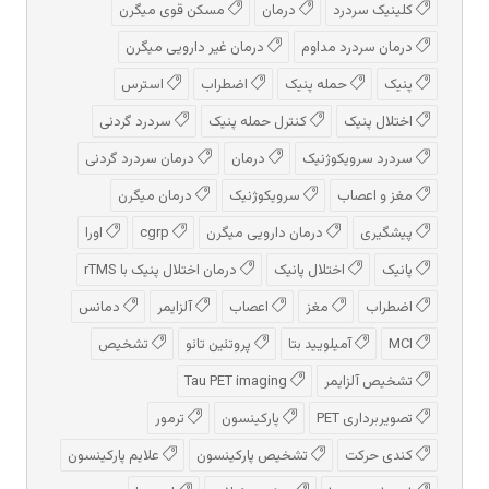
کلینیک سردرد
درمان
مسکن قوی میگرن
درمان سردرد مداوم
درمان غیر دارویی میگرن
پنیک
حمله پنیک
اضطراب
استرس
اختلال پنیک
کنترل حمله پنیک
سردرد گردنی
سردرد سرویکوژنیک
درمان
درمان سردرد گردنی
مغز و اعصاب
سرویکوژنیک
درمان میگرن
پیشگیری
درمان دارویی میگرن
cgrp
اورا
پانیک
اختلال پانیک
درمان اختلال پنیک با rTMS
اضطراب
مغز
اعصاب
آلزایمر
دمانس
MCI
آمیلویید بتا
پروتئین تائو
تشخیص
تشخیص آلزایمر
Tau PET imaging
تصویربرداری PET
پارکینسون
ترمور
کندی حرکت
تشخیص پارکینسون
علایم پارکینسون