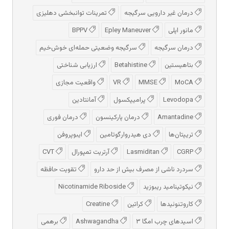
درمان غیر دارویی سرگیجه
تمرینات توانبخشی دهلیزی
مانور اپلی
Epley Maneuver
BPPV
درمان سرگیجه
سرگیجه وضعیتی حمله‌ای خوش‌خیم
بتاهیستین
Betahistine
ارزیابی شناختی
MoCA
MMSE
VR
واقعیت مجازی
Levodopa
پرامیپکسول
آمانتادین
Amantadine
درمان پارکینسون
درمان فوری
تریپتان‌ها
دی هیدروارگوتامین
ایبوپروفن
CGRP
Lasmiditan
آرتریت تمپورال
CVT
سردرد ناشی از مصرف بیش از حد دارو
تقویت حافظه
نیکوتینامید ریبوزید
Nicotinamide Riboside
کاروتنوئیدها
کراتین
Creatine
اسیدهای چرب امگا ۳
Ashwagandha
برهمی