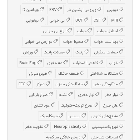
دوبینی
ویروس اپشتین بار
EBV
ویتامین D
MRI
CSF
OCT
بی خوابی
بیخوابی
اختلال خواب
خواب
انواع بی خوابی
بهداشت خواب
محیط خواب
عوارض بی خوابی
حملات میگرنی
پنیک
حملات پانیک
ورزش
خواب
کاهش اضطراب
مه مغزی
Brain Fog
مشکلات شناختی
ضعف حافظه
فیبرومیالژیا
مه‌آلودگی ذهن
مه‌ آلودگی مغزی
تمرکز
EEG
نوار مغز
نوار مغزی
تشنج
صرع بازتابی
علل صرع
صرع تونیک-کلونیک
عود تشنج
تشنج‌های کانونی
ابسنس
میوکلونیک
نوروپلاستیسیتی
Neuroplasticity
تقویت مغز
تمرینات شناختی
درمان خانگی سرگیجه