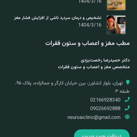
1404/3/16
تشخیص و درمان سردرد ناشی از افزایش فشار مغز
1404/3/16
مطب مغز و اعصاب و ستون فقرات
دکتر حمیدرضا رخصت‌یزدی
متخصص مغز و اعصاب و ستون فقرات
تهران، بلوار کشاورز، بین خیابان کارگر و جمالزاده، پلاک ۹۵،
طبقه ۳
02166928340
09026692888
neuroaiclinic@gmail.com
دریافت نوبت ویزیت