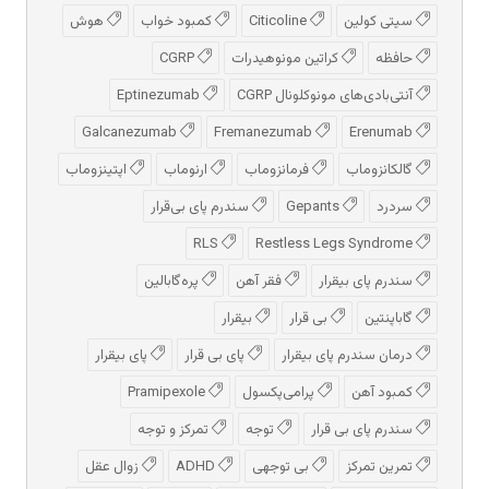
سیتی کولین
Citicoline
کمبود خواب
هوش
حافظه
کراتین مونوهیدرات
CGRP
آنتی‌بادی‌های مونوکلونال CGRP
Eptinezumab
Galcanezumab
Fremanezumab
Erenumab
گالکانزوماب
فرمانزوماب
ارنوماب
اپتینزوماب
سردرد
Gepants
سندرم پای بی‌قرار
RLS
Restless Legs Syndrome
سندرم پای بیقرار
فقر آهن
پره‌گابالین
گاباپنتین
بی قرار
بیقرار
درمان سندرم پای بیقرار
پای بی قرار
پای بیقرار
کمبود آهن
پرامی‌پکسول
Pramipexole
سندرم پای بی قرار
توجه
تمرکز و توجه
تمرین تمرکز
بی توجهی
ADHD
زوال عقل