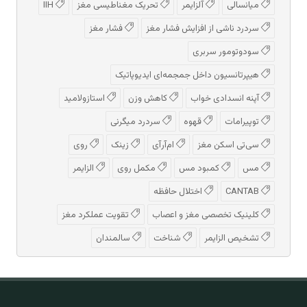
میانسالی
آلزایمر
تحریک مغناطیسی مغز
IIH
سردرد ناشی از افزایش فشار مغز
فشار مغز
سودوتومور سربری
هیپرتانسیون داخل جمجمه‌ای ایدیوپاتیک
آپنه انسدادی خواب
کاهش وزن
استازولامید
توپیرامات
قهوه
سردرد میگرنی
سی‌تی اسکن مغز
ام‌آر‌آی
زینک
روی
مس
کمبود مس
مکمل روی
الزایمر
CANTAB
اختلال حافظه
کلینیک تخصصی مغز و اعصاب
تقویت عملکرد مغز
تشخیص الزایمر
شناخت
سالمندان