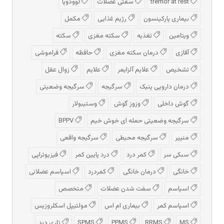
tremor at rest
سفتی عضلات
لوودوپا
بیماری پارکینسون
رژیم غذایی
مکمل
ویتامین
تغذیه
سکته مغزی
سکته
آفازی
درمان سکته مغزی
حافظه
فراموشی
تشخیص
علایم آلزایمر
علایم
زوال عقل
درمان دارویی پنیک
سرگیجه
سرگیجه وضعیتی
گوش داخلی
وزوز گوش
وستیبولار
سرگیجه وضعیتی حمله ای خوش خیم
BPPV
منییر
سرگیجه محیطی
سرگیجه واقعی
سبکی سر
کمر درد
درد پایین کمر
فیزیوتراپی
خانگی
درمان خانگی
کمردرد
اسپاسم عضلانی
اسپاسم
سفت شدن عضلات
متخصص
اسپاسم کمر
بیماری ام اس
مولتیپل اسکلروزیس
MS
RRMS
PPMS
SPMS
تاری دید