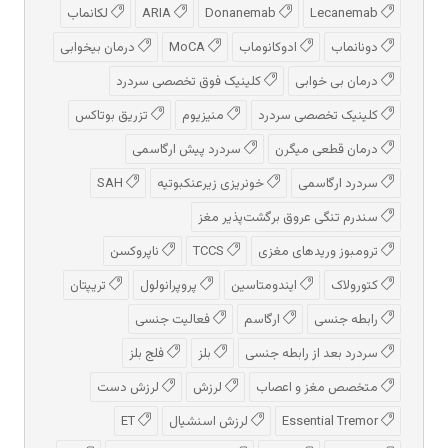
Lecanemab
Donanemab
ARIA
لکانماب
دونانماب
ادوكانوماب
MoCA
درمان بیخوابی
درمان بی خوابی
کلینیک فوق تخصصی سردرد
کلینیک تخصصی سردرد
منیزیوم
تزریق بوتاکس
درمان قطعی میگرن
سردرد پیش‌ ارگاسمی
سردرد ارگاسمی
خونریزی زیرعنکبوتیه
SAH
سندرم تنگی عروق برگشت‌پذیر مغز
ترومبوز وریدهای مغزی
TCCS
ناپروکسن
کتورولاک
ایندومتاسین
پروپرانولول
تریپتان
رابطه جنسی
ارگاسم
فعالیت جنسی
سردرد بعد از رابطه جنسی
بلز
فلج بلز
متخصص مغز و اعصاب
لرزش
لرزش دست
Essential Tremor
لرزش اسنشیال
ET