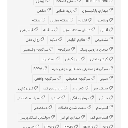
tremor at rest
سفتی عضلات
لوودوپا
بیماری پارکینسون
رژیم غذایی
مکمل
ویتامین
تغذیه
سکته مغزی
سکته
آفازی
درمان سکته مغزی
حافظه
فراموشی
تشخیص
علایم آلزایمر
علایم
زوال عقل
درمان دارویی پنیک
سرگیجه
سرگیجه وضعیتی
گوش داخلی
وزوز گوش
وستیبولار
سرگیجه وضعیتی حمله ای خوش خیم
BPPV
منییر
سرگیجه محیطی
سرگیجه واقعی
سبکی سر
کمر درد
درد پایین کمر
فیزیوتراپی
خانگی
درمان خانگی
کمردرد
اسپاسم عضلانی
اسپاسم
سفت شدن عضلات
متخصص
اسپاسم کمر
بیماری ام اس
مولتیپل اسکلروزیس
MS
RRMS
PPMS
SPMS
تاری دید