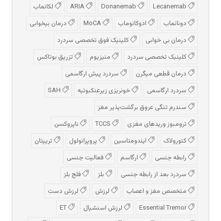
Lecanemab
Donanemab
ARIA
لکانماب
دونانماب
ادوكانوماب
MoCA
درمان بیخوابی
درمان بی خوابی
کلینیک فوق تخصصی سردرد
کلینیک تخصصی سردرد
منیزیوم
تزریق بوتاکس
درمان قطعی میگرن
سردرد پیش‌ ارگاسمی
سردرد ارگاسمی
خونریزی زیرعنکبوتیه
SAH
سندرم تنگی عروق برگشت‌پذیر مغز
ترومبوز وریدهای مغزی
TCCS
ناپروکسن
کتورولاک
ایندومتاسین
پروپرانولول
تریپتان
رابطه جنسی
ارگاسم
فعالیت جنسی
سردرد بعد از رابطه جنسی
بلز
فلج بلز
متخصص مغز و اعصاب
لرزش
لرزش دست
Essential Tremor
لرزش اسنشیال
ET