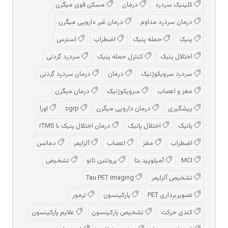
کلینیک سردرد
درمان
مسکن قوی میگرن
درمان سردرد مداوم
درمان غیر دارویی میگرن
پنیک
حمله پنیک
اضطراب
استرس
اختلال پنیک
کنترل حمله پنیک
سردرد گردنی
سردرد سرویکوژنیک
درمان
درمان سردرد گردنی
مغز و اعصاب
سرویکوژنیک
درمان میگرن
پیشگیری
درمان دارویی میگرن
cgrp
اورا
پانیک
اختلال پانیک
درمان اختلال پنیک با rTMS
اضطراب
مغز
اعصاب
آلزایمر
دمانس
MCI
آمیلویید بتا
پروتئین تائو
تشخیص
تشخیص آلزایمر
Tau PET imaging
تصویربرداری PET
پارکینسون
ترمور
کندی حرکت
تشخیص پارکینسون
علایم پارکینسون