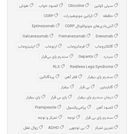
سیتی کولین
Citicoline
کمبود خواب
هوش
حافظه
کراتین مونوهیدرات
CGRP
آنتی‌بادی‌های مونوکلونال CGRP
Eptinezumab
Galcanezumab
Fremanezumab
Erenumab
گالکانزوماب
فرمانزوماب
ارنوماب
اپتینزوماب
سردرد
Gepants
سندرم پای بی‌قرار
RLS
Restless Legs Syndrome
سندرم پای بیقرار
فقر آهن
پره‌گابالین
گاباپنتین
بی قرار
بیقرار
درمان سندرم پای بیقرار
پای بی قرار
پای بیقرار
کمبود آهن
پرامی‌پکسول
Pramipexole
سندرم پای بی قرار
توجه
تمرکز و توجه
تمرین تمرکز
بی توجهی
ADHD
زوال عقل