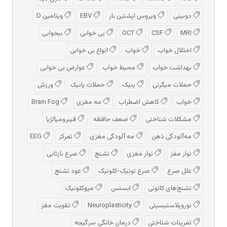
دوبینی
ویروس اپشتین بار
EBV
ویتامین D
MRI
CSF
OCT
بی خوابی
بیخوابی
اختلال خواب
خواب
انواع بی خوابی
بهداشت خواب
محیط خواب
عوارض بی خوابی
حملات میگرنی
پنیک
حملات پانیک
ورزش
خواب
کاهش اضطراب
مه مغزی
Brain Fog
مشکلات شناختی
ضعف حافظه
فیبرومیالژیا
مه‌آلودگی ذهن
مه‌ آلودگی مغزی
تمرکز
EEG
نوار مغز
نوار مغزی
تشنج
صرع بازتابی
علل صرع
صرع تونیک-کلونیک
عود تشنج
تشنج‌های کانونی
ابسنس
میوکلونیک
نوروپلاستیسیتی
Neuroplasticity
تقویت مغز
تمرینات شناختی
درمان خانگی سرگیجه