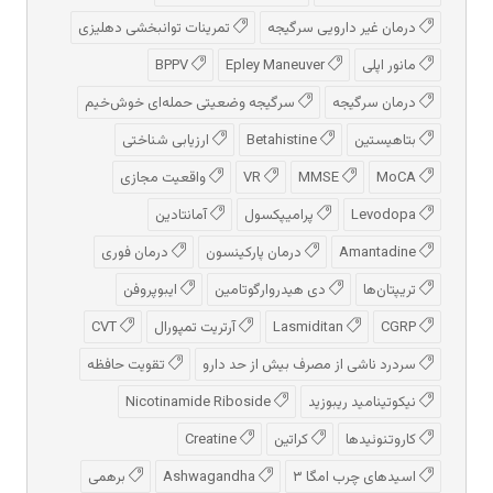
درمان غیر دارویی سرگیجه
تمرینات توانبخشی دهلیزی
مانور اپلی
Epley Maneuver
BPPV
درمان سرگیجه
سرگیجه وضعیتی حمله‌ای خوش‌خیم
بتاهیستین
Betahistine
ارزیابی شناختی
MoCA
MMSE
VR
واقعیت مجازی
Levodopa
پرامیپکسول
آمانتادین
Amantadine
درمان پارکینسون
درمان فوری
تریپتان‌ها
دی هیدروارگوتامین
ایبوپروفن
CGRP
Lasmiditan
آرتریت تمپورال
CVT
سردرد ناشی از مصرف بیش از حد دارو
تقویت حافظه
نیکوتینامید ریبوزید
Nicotinamide Riboside
کاروتنوئیدها
کراتین
Creatine
اسیدهای چرب امگا ۳
Ashwagandha
برهمی