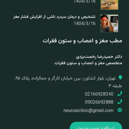
1404/3/16
تشخیص و درمان سردرد ناشی از افزایش فشار مغز
1404/3/16
مطب مغز و اعصاب و ستون فقرات
دکتر حمیدرضا رخصت‌یزدی
متخصص مغز و اعصاب و ستون فقرات
تهران، بلوار کشاورز، بین خیابان کارگر و جمالزاده، پلاک ۹۵،
طبقه ۳
02166928340
09026692888
neuroaiclinic@gmail.com
دریافت نوبت ویزیت