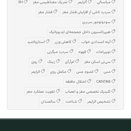
میانسالی
آلزایمر
تحریک مغناطیسی مغز
IIH
سردرد ناشی از افزایش فشار مغز
فشار مغز
سودوتومور سربری
هیپرتانسیون داخل جمجمه‌ای ایدیوپاتیک
آپنه انسدادی خواب
کاهش وزن
استازولامید
توپیرامات
قهوه
سردرد میگرنی
سی‌تی اسکن مغز
ام‌آر‌آی
زینک
روی
مس
کمبود مس
مکمل روی
الزایمر
CANTAB
اختلال حافظه
کلینیک تخصصی مغز و اعصاب
تقویت عملکرد مغز
تشخیص الزایمر
شناخت
سالمندان