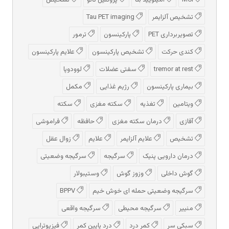
MCI
آمیلویید بتا
پروتئین تائو
تشخیص
تشخیص آلزایمر
Tau PET imaging
تصویربرداری PET
پارکینسون
ترمور
کندی حرکت
تشخیص پارکینسون
علایم پارکینسون
tremor at rest
سفتی عضلات
لوودوپا
بیماری پارکینسون
رژیم غذایی
مکمل
ویتامین
تغذیه
سکته مغزی
سکته
آفازی
درمان سکته مغزی
حافظه
فراموشی
تشخیص
علایم آلزایمر
علایم
زوال عقل
درمان دارویی پنیک
سرگیجه
سرگیجه وضعیتی
گوش داخلی
وزوز گوش
وستیبولار
سرگیجه وضعیتی حمله ای خوش خیم
BPPV
منییر
سرگیجه محیطی
سرگیجه واقعی
سبکی سر
کمر درد
درد پایین کمر
فیزیوتراپی