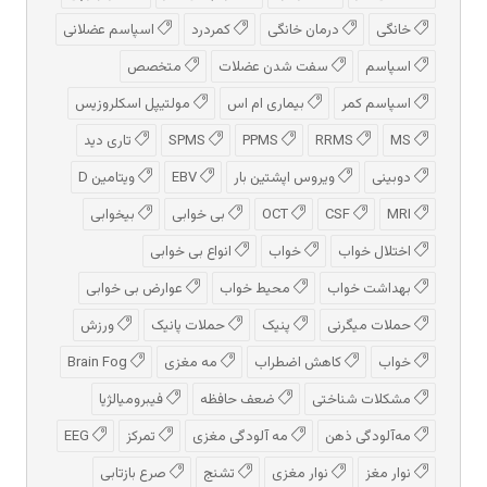
خانگی
درمان خانگی
کمردرد
اسپاسم عضلانی
اسپاسم
سفت شدن عضلات
متخصص
اسپاسم کمر
بیماری ام اس
مولتیپل اسکلروزیس
MS
RRMS
PPMS
SPMS
تاری دید
دوبینی
ویروس اپشتین بار
EBV
ویتامین D
MRI
CSF
OCT
بی خوابی
بیخوابی
اختلال خواب
خواب
انواع بی خوابی
بهداشت خواب
محیط خواب
عوارض بی خوابی
حملات میگرنی
پنیک
حملات پانیک
ورزش
خواب
کاهش اضطراب
مه مغزی
Brain Fog
مشکلات شناختی
ضعف حافظه
فیبرومیالژیا
مه‌آلودگی ذهن
مه‌ آلودگی مغزی
تمرکز
EEG
نوار مغز
نوار مغزی
تشنج
صرع بازتابی