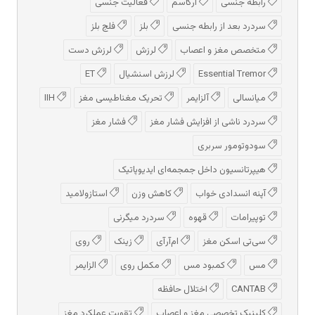
رابطه جنسی
ارگاسم
فعالیت جنسی
سردرد بعد از رابطه جنسی
بلز
فلج بلز
متخصص مغز و اعصاب
لرزش
لرزش دست
Essential Tremor
لرزش اسنشیال
ET
میانسالی
آلزایمر
تحریک مغناطیسی مغز
IIH
سردرد ناشی از افزایش فشار مغز
فشار مغز
سودوتومور سربری
هیپرتانسیون داخل جمجمه‌ای ایدیوپاتیک
آپنه انسدادی خواب
کاهش وزن
استازولامید
توپیرامات
قهوه
سردرد میگرنی
سی‌تی اسکن مغز
ام‌آر‌آی
زینک
روی
مس
کمبود مس
مکمل روی
الزایمر
CANTAB
اختلال حافظه
کلینیک تخصصی مغز و اعصاب
تقویت عملکرد مغز