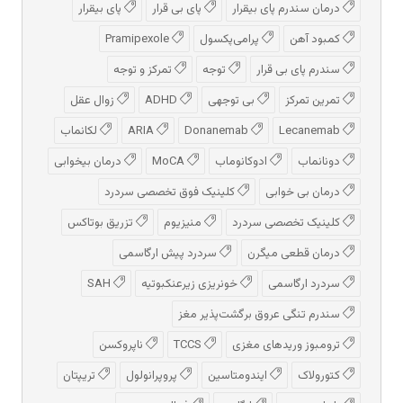
درمان سندرم پای بیقرار
پای بی قرار
پای بیقرار
کمبود آهن
پرامی‌پکسول
Pramipexole
سندرم پای بی قرار
توجه
تمرکز و توجه
تمرین تمرکز
بی توجهی
ADHD
زوال عقل
Lecanemab
Donanemab
ARIA
لکانماب
دونانماب
ادوكانوماب
MoCA
درمان بیخوابی
درمان بی خوابی
کلینیک فوق تخصصی سردرد
کلینیک تخصصی سردرد
منیزیوم
تزریق بوتاکس
درمان قطعی میگرن
سردرد پیش‌ ارگاسمی
سردرد ارگاسمی
خونریزی زیرعنکبوتیه
SAH
سندرم تنگی عروق برگشت‌پذیر مغز
ترومبوز وریدهای مغزی
TCCS
ناپروکسن
کتورولاک
ایندومتاسین
پروپرانولول
تریپتان