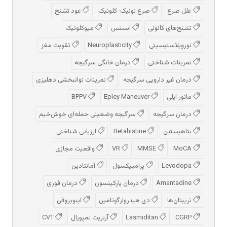
علل صرع
صرع تونیک-کلونیک
عود تشنج
تشنج‌های کانونی
ابسنس
میوکلونیک
نوروپلاستیسیتی
Neuroplasticity
تقویت مغز
تمرینات شناختی
درمان خانگی سرگیجه
درمان غیر دارویی سرگیجه
تمرینات توانبخشی دهلیزی
مانور اپلی
Epley Maneuver
BPPV
درمان سرگیجه
سرگیجه وضعیتی حمله‌ای خوش‌خیم
بتاهیستین
Betahistine
ارزیابی شناختی
MoCA
MMSE
VR
واقعیت مجازی
Levodopa
پرامیپکسول
آمانتادین
Amantadine
درمان پارکینسون
درمان فوری
تریپتان‌ها
دی هیدروارگوتامین
ایبوپروفن
CGRP
Lasmiditan
آرتریت تمپورال
CVT