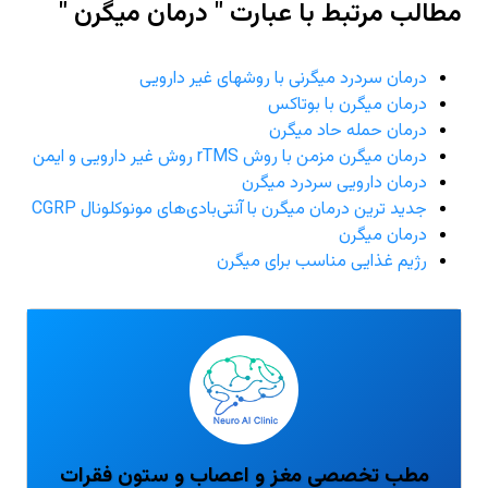
مطالب مرتبط با عبارت " درمان میگرن "
درمان سردرد میگرنی با روشهای غیر دارویی
درمان میگرن با بوتاکس
درمان حمله حاد میگرن
درمان میگرن مزمن با روش rTMS روش غیر دارویی و ایمن
درمان دارویی سردرد میگرن
جدید ترین درمان میگرن با آنتی‌بادی‌های مونوکلونال CGRP
درمان میگرن
رژیم غذایی مناسب برای میگرن
مطب تخصصی مغز و اعصاب و ستون فقرات