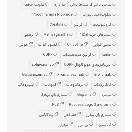
سردرد ناشی از مصرف بیش از حد دارو
تقویت حافظه
نیکوتینامید ریبوزید
Nicotinamide Riboside
کاروتنوئیدها
کراتین
Creatine
اسیدهای چرب امگا ۳
Ashwagandha
برهمی
سیتی کولین
Citicoline
کمبود خواب
هوش
حافظه
کراتین مونوهیدرات
CGRP
آنتی‌بادی‌های مونوکلونال CGRP
Eptinezumab
Galcanezumab
Fremanezumab
Erenumab
گالکانزوماب
فرمانزوماب
ارنوماب
اپتینزوماب
سردرد
Gepants
سندرم پای بی‌قرار
RLS
Restless Legs Syndrome
سندرم پای بیقرار
فقر آهن
پره‌گابالین
گاباپنتین
بی قرار
بیقرار