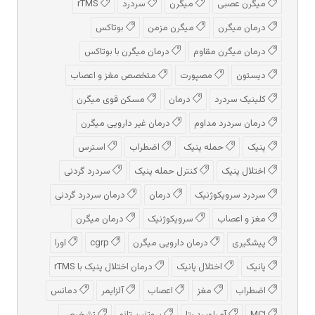
میگرن عصبی
میگرن
سردرد
rTMS
درمان میگرن
میگرن مزمن
بوتاکس
درمان میگرن مقاوم
درمان میگرن با بوتاکس
دیستون
مصپورت
متخصص مغز و اعصاب
کلینیک سردرد
درمان
مسکن قوی میگرن
درمان سردرد مداوم
درمان غیر دارویی میگرن
پنیک
حمله پنیک
اضطراب
استرس
اختلال پنیک
کنترل حمله پنیک
سردرد گردنی
سردرد سرویکوژنیک
درمان
درمان سردرد گردنی
مغز و اعصاب
سرویکوژنیک
درمان میگرن
پیشگیری
درمان دارویی میگرن
cgrp
اورا
پانیک
اختلال پانیک
درمان اختلال پنیک با rTMS
اضطراب
مغز
اعصاب
آلزایمر
دمانس