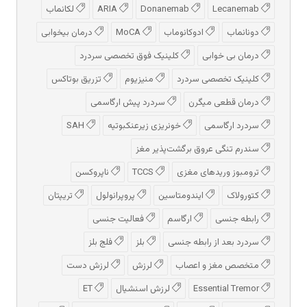
Lecanemab
Donanemab
ARIA
لکانماب
دونانماب
ادوكانوماب
MoCA
درمان بیخوابی
درمان بی خوابی
کلینیک فوق تخصصی سردرد
کلینیک تخصصی سردرد
منیزیوم
تزریق بوتاکس
درمان قطعی میگرن
سردرد پیش‌ ارگاسمی
سردرد ارگاسمی
خونریزی زیرعنکبوتیه
SAH
سندرم تنگی عروق برگشت‌پذیر مغز
ترومبوز وریدهای مغزی
TCCS
ناپروکسن
کتورولاک
ایندومتاسین
پروپرانولول
تریپتان
رابطه جنسی
ارگاسم
فعالیت جنسی
سردرد بعد از رابطه جنسی
بلز
فلج بلز
متخصص مغز و اعصاب
لرزش
لرزش دست
Essential Tremor
لرزش اسنشیال
ET