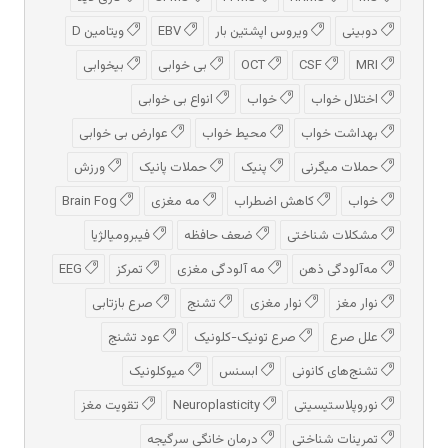
دوبینی
ویروس اپشتین بار
EBV
ویتامین D
MRI
CSF
OCT
بی خوابی
بیخوابی
اختلال خواب
خواب
انواع بی خوابی
بهداشت خواب
محیط خواب
عوارض بی خوابی
حملات میگرنی
پنیک
حملات پانیک
ورزش
خواب
کاهش اضطراب
مه مغزی
Brain Fog
مشکلات شناختی
ضعف حافظه
فیبرومیالژیا
مه‌آلودگی ذهن
مه‌ آلودگی مغزی
تمرکز
EEG
نوار مغز
نوار مغزی
تشنج
صرع بازتابی
علل صرع
صرع تونیک-کلونیک
عود تشنج
تشنج‌های کانونی
ابسنس
میوکلونیک
نوروپلاستیسیتی
Neuroplasticity
تقویت مغز
تمرینات شناختی
درمان خانگی سرگیجه