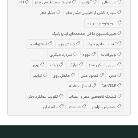
میانسالی
آلزایمر
تحریک مغناطیسی مغز
IIH
سردرد ناشی از افزایش فشار مغز
فشار مغز
سودوتومور سربری
هیپرتانسیون داخل جمجمه‌ای ایدیوپاتیک
آپنه انسدادی خواب
کاهش وزن
استازولامید
توپیرامات
قهوه
سردرد میگرنی
سی‌تی اسکن مغز
ام‌آر‌آی
زینک
روی
مس
کمبود مس
مکمل روی
الزایمر
CANTAB
اختلال حافظه
کلینیک تخصصی مغز و اعصاب
تقویت عملکرد مغز
تشخیص الزایمر
شناخت
سالمندان