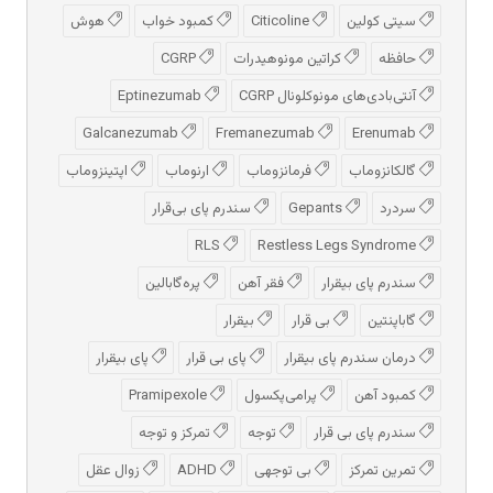
سیتی کولین
Citicoline
کمبود خواب
هوش
حافظه
کراتین مونوهیدرات
CGRP
آنتی‌بادی‌های مونوکلونال CGRP
Eptinezumab
Galcanezumab
Fremanezumab
Erenumab
گالکانزوماب
فرمانزوماب
ارنوماب
اپتینزوماب
سردرد
Gepants
سندرم پای بی‌قرار
RLS
Restless Legs Syndrome
سندرم پای بیقرار
فقر آهن
پره‌گابالین
گاباپنتین
بی قرار
بیقرار
درمان سندرم پای بیقرار
پای بی قرار
پای بیقرار
کمبود آهن
پرامی‌پکسول
Pramipexole
سندرم پای بی قرار
توجه
تمرکز و توجه
تمرین تمرکز
بی توجهی
ADHD
زوال عقل