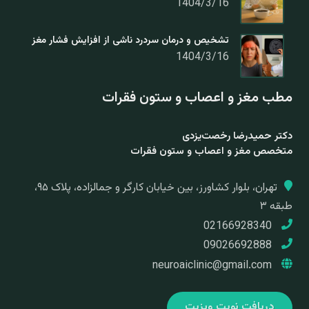
1404/3/16
تشخیص و درمان سردرد ناشی از افزایش فشار مغز
1404/3/16
مطب مغز و اعصاب و ستون فقرات
دکتر حمیدرضا رخصت‌یزدی
متخصص مغز و اعصاب و ستون فقرات
تهران، بلوار کشاورز، بین خیابان کارگر و جمالزاده، پلاک ۹۵،
طبقه ۳
02166928340
09026692888
neuroaiclinic@gmail.com
دریافت نوبت ویزیت