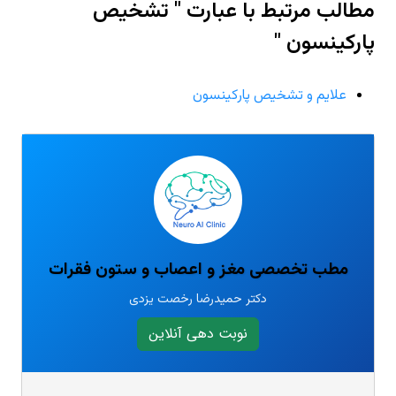
مطالب مرتبط با عبارت " تشخیص
پارکینسون "
علایم و تشخیص پارکینسون
مطب تخصصی مغز و اعصاب و ستون فقرات
دکتر حمیدرضا رخصت یزدی
نوبت دهی آنلاین