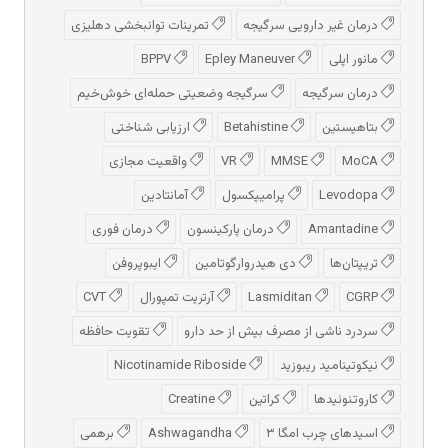
درمان غیر دارویی سرگیجه
تمرینات توانبخشی دهلیزی
مانور اپلی
Epley Maneuver
BPPV
درمان سرگیجه
سرگیجه وضعیتی حمله‌ای خوش‌خیم
بتاهیستین
Betahistine
ارزیابی شناختی
MoCA
MMSE
VR
واقعیت مجازی
Levodopa
پرامیپکسول
آمانتادین
Amantadine
درمان پارکینسون
درمان فوری
تریپتان‌ها
دی هیدروارگوتامین
ایبوپروفن
CGRP
Lasmiditan
آرتریت تمپورال
CVT
سردرد ناشی از مصرف بیش از حد دارو
تقویت حافظه
نیکوتینامید ریبوزید
Nicotinamide Riboside
کاروتنوئیدها
کراتین
Creatine
اسیدهای چرب امگا ۳
Ashwagandha
برهمی