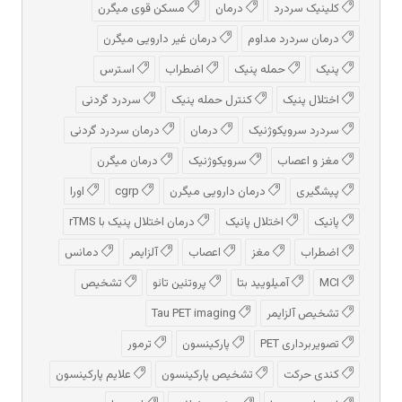
کلینیک سردرد
درمان
مسکن قوی میگرن
درمان سردرد مداوم
درمان غیر دارویی میگرن
پنیک
حمله پنیک
اضطراب
استرس
اختلال پنیک
کنترل حمله پنیک
سردرد گردنی
سردرد سرویکوژنیک
درمان
درمان سردرد گردنی
مغز و اعصاب
سرویکوژنیک
درمان میگرن
پیشگیری
درمان دارویی میگرن
cgrp
اورا
پانیک
اختلال پانیک
درمان اختلال پنیک با rTMS
اضطراب
مغز
اعصاب
آلزایمر
دمانس
MCI
آمیلویید بتا
پروتئین تائو
تشخیص
تشخیص آلزایمر
Tau PET imaging
تصویربرداری PET
پارکینسون
ترمور
کندی حرکت
تشخیص پارکینسون
علایم پارکینسون