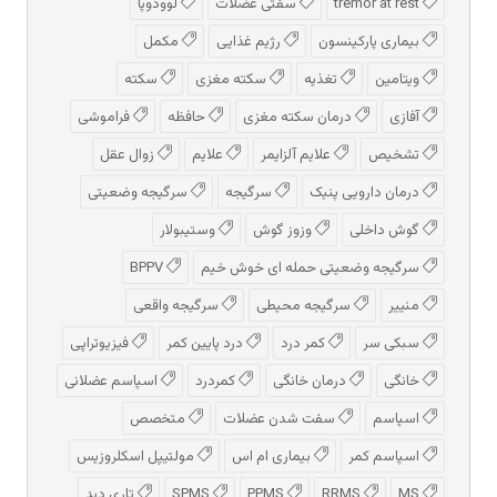
tremor at rest
سفتی عضلات
لوودوپا
بیماری پارکینسون
رژیم غذایی
مکمل
ویتامین
تغذیه
سکته مغزی
سکته
آفازی
درمان سکته مغزی
حافظه
فراموشی
تشخیص
علایم آلزایمر
علایم
زوال عقل
درمان دارویی پنیک
سرگیجه
سرگیجه وضعیتی
گوش داخلی
وزوز گوش
وستیبولار
سرگیجه وضعیتی حمله ای خوش خیم
BPPV
منییر
سرگیجه محیطی
سرگیجه واقعی
سبکی سر
کمر درد
درد پایین کمر
فیزیوتراپی
خانگی
درمان خانگی
کمردرد
اسپاسم عضلانی
اسپاسم
سفت شدن عضلات
متخصص
اسپاسم کمر
بیماری ام اس
مولتیپل اسکلروزیس
MS
RRMS
PPMS
SPMS
تاری دید