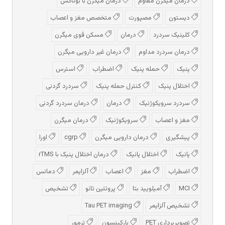
درمان میگرن مقاوم
درمان میگرن با بوتاکس
دیستون
مصپورت
متخصص مغز و اعصاب
کلینیک سردرد
درمان
مسکن قوی میگرن
درمان سردرد مداوم
درمان غیر دارویی میگرن
پنیک
حمله پنیک
اضطراب
استرس
اختلال پنیک
کنترل حمله پنیک
سردرد گردنی
سردرد سرویکوژنیک
درمان
درمان سردرد گردنی
مغز و اعصاب
سرویکوژنیک
درمان میگرن
پیشگیری
درمان دارویی میگرن
cgrp
اورا
پانیک
اختلال پانیک
درمان اختلال پنیک با rTMS
اضطراب
مغز
اعصاب
آلزایمر
دمانس
MCI
آمیلویید بتا
پروتئین تائو
تشخیص
تشخیص آلزایمر
Tau PET imaging
تصویربرداری PET
پارکینسون
ترمور