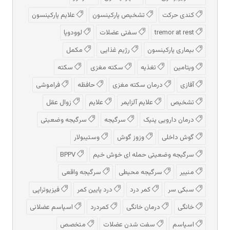
کندی حرکت
تشخیص پارکینسون
علایم پارکینسون
tremor at rest
سفتی عضلات
لوودوپا
بیماری پارکینسون
رژیم غذایی
مکمل
ویتامین
تغذیه
سکته مغزی
سکته
آفازی
درمان سکته مغزی
حافظه
فراموشی
تشخیص
علایم آلزایمر
علایم
زوال عقل
درمان دارویی پنیک
سرگیجه
سرگیجه وضعیتی
گوش داخلی
وزوز گوش
وستیبولار
سرگیجه وضعیتی حمله ای خوش خیم
BPPV
منییر
سرگیجه محیطی
سرگیجه واقعی
سبکی سر
کمر درد
درد پایین کمر
فیزیوتراپی
خانگی
درمان خانگی
کمردرد
اسپاسم عضلانی
اسپاسم
سفت شدن عضلات
متخصص