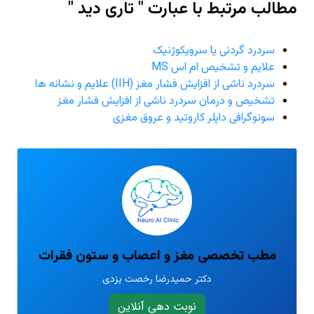
مطالب مرتبط با عبارت " تاری دید "
سردرد گردنی یا سرویکوژنیک
علایم و تشخیص ام اس MS
سردرد ناشی از افزایش فشار مغز (IIH) علایم و نشانه ها
تشخیص و درمان سردرد ناشی از افزایش فشار مغز
سونوگرافی داپلر کاروتید و عروق مغزی
مطب تخصصی مغز و اعصاب و ستون فقرات
دکتر حمیدرضا رخصت یزدی
نوبت دهی آنلاین