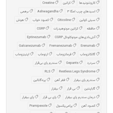
کاروتنوئیدها
کراتین
Creatine
اسیدهای چرب امگا ۳
Ashwagandha
برهمی
سیتی کولین
Citicoline
کمبود خواب
هوش
حافظه
کراتین مونوهیدرات
CGRP
آنتی‌بادی‌های مونوکلونال CGRP
Eptinezumab
Galcanezumab
Fremanezumab
Erenumab
گالکانزوماب
فرمانزوماب
ارنوماب
اپتینزوماب
سردرد
Gepants
سندرم پای بی‌قرار
RLS
Restless Legs Syndrome
سندرم پای بیقرار
فقر آهن
پره‌گابالین
گاباپنتین
بی قرار
بیقرار
درمان سندرم پای بیقرار
پای بی قرار
پای بیقرار
کمبود آهن
پرامی‌پکسول
Pramipexole