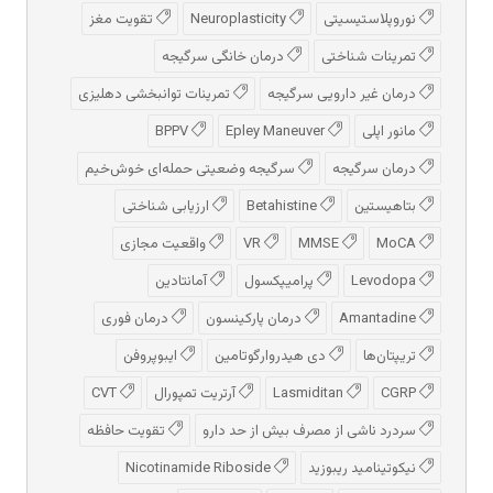
نوروپلاستیسیتی
Neuroplasticity
تقویت مغز
تمرینات شناختی
درمان خانگی سرگیجه
درمان غیر دارویی سرگیجه
تمرینات توانبخشی دهلیزی
مانور اپلی
Epley Maneuver
BPPV
درمان سرگیجه
سرگیجه وضعیتی حمله‌ای خوش‌خیم
بتاهیستین
Betahistine
ارزیابی شناختی
MoCA
MMSE
VR
واقعیت مجازی
Levodopa
پرامیپکسول
آمانتادین
Amantadine
درمان پارکینسون
درمان فوری
تریپتان‌ها
دی هیدروارگوتامین
ایبوپروفن
CGRP
Lasmiditan
آرتریت تمپورال
CVT
سردرد ناشی از مصرف بیش از حد دارو
تقویت حافظه
نیکوتینامید ریبوزید
Nicotinamide Riboside