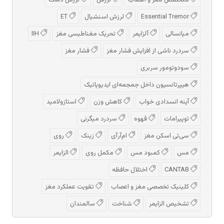
متخصص مغز و اعصاب
لرزش
لرزش دست
Essential Tremor
لرزش اسنشیال
ET
میانسالی
آلزایمر
تحریک مغناطیسی مغز
IIH
سردرد ناشی از افزایش فشار مغز
فشار مغز
سودوتومور سربری
هیپرتانسیون داخل جمجمه‌ای ایدیوپاتیک
آپنه انسدادی خواب
کاهش وزن
استازولامید
توپیرامات
قهوه
سردرد میگرنی
سی‌تی اسکن مغز
ام‌آر‌آی
زینک
روی
مس
کمبود مس
مکمل روی
الزایمر
CANTAB
اختلال حافظه
کلینیک تخصصی مغز و اعصاب
تقویت عملکرد مغز
تشخیص الزایمر
شناخت
سالمندان