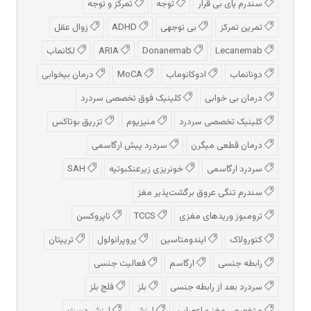
سندرم پای بی قرار
توجه
تمرکز و توجه
تمرین تمرکز
بی توجهی
ADHD
زوال عقل
Lecanemab
Donanemab
ARIA
لکانماب
دونانماب
ادوكانوماب
MoCA
درمان بیخوابی
درمان بی خوابی
کلینیک فوق تخصصی سردرد
کلینیک تخصصی سردرد
منیزیوم
تزریق بوتاکس
درمان قطعی میگرن
سردرد پیش‌ ارگاسمی
سردرد ارگاسمی
خونریزی زیرعنکبوتیه
SAH
سندرم تنگی عروق برگشت‌پذیر مغز
ترومبوز وریدهای مغزی
TCCS
ناپروکسن
کتورولاک
ایندومتاسین
پروپرانولول
تریپتان
رابطه جنسی
ارگاسم
فعالیت جنسی
سردرد بعد از رابطه جنسی
بلز
فلج بلز