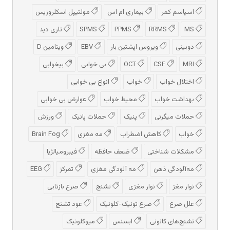
اسپاسم کمر
بیماری ام اس
مولتیپل اسکلروزیس
MS
RRMS
PPMS
SPMS
تاری دید
دوبینی
ویروس اپشتین بار
EBV
ویتامین D
MRI
CSF
OCT
بی خوابی
بیخوابی
اختلال خواب
خواب
انواع بی خوابی
بهداشت خواب
محیط خواب
عوارض بی خوابی
حملات میگرنی
پنیک
حملات پانیک
ورزش
خواب
کاهش اضطراب
مه مغزی
Brain Fog
مشکلات شناختی
ضعف حافظه
فیبرومیالژیا
مه‌آلودگی ذهن
مه‌ آلودگی مغزی
تمرکز
EEG
نوار مغز
نوار مغزی
تشنج
صرع بازتابی
علل صرع
صرع تونیک-کلونیک
عود تشنج
تشنج‌های کانونی
ابسنس
میوکلونیک