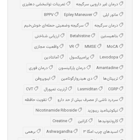
درمان غیر دارویی سرگیجه
تمرینات توانبخشی دهلیزی
مانور اپلی
Epley Maneuver
BPPV
درمان سرگیجه
سرگیجه وضعیتی حمله‌ای خوش‌خیم
بتاهیستین
Betahistine
ارزیابی شناختی
MoCA
MMSE
VR
واقعیت مجازی
Levodopa
پرامیپکسول
آمانتادین
Amantadine
درمان پارکینسون
درمان فوری
تریپتان‌ها
دی هیدروارگوتامین
ایبوپروفن
CGRP
Lasmiditan
آرتریت تمپورال
CVT
سردرد ناشی از مصرف بیش از حد دارو
تقویت حافظه
نیکوتینامید ریبوزید
Nicotinamide Riboside
کاروتنوئیدها
کراتین
Creatine
اسیدهای چرب امگا ۳
Ashwagandha
برهمی