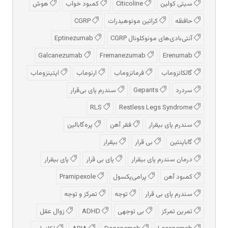
سیتی کولین
Citicoline
کمبود خواب
هوش
حافظه
کراتین مونوهیدرات
CGRP
آنتی‌بادی‌های مونوکلونال CGRP
Eptinezumab
Galcanezumab
Fremanezumab
Erenumab
گالکانزوماب
فرمانزوماب
ارنوماب
اپتینزوماب
سردرد
Gepants
سندرم پای بی‌قرار
RLS
Restless Legs Syndrome
سندرم پای بیقرار
فقر آهن
پره‌گابالین
گاباپنتین
بی قرار
بیقرار
درمان سندرم پای بیقرار
پای بی قرار
پای بیقرار
کمبود آهن
پرامی‌پکسول
Pramipexole
سندرم پای بی قرار
توجه
تمرکز و توجه
تمرین تمرکز
بی توجهی
ADHD
زوال عقل