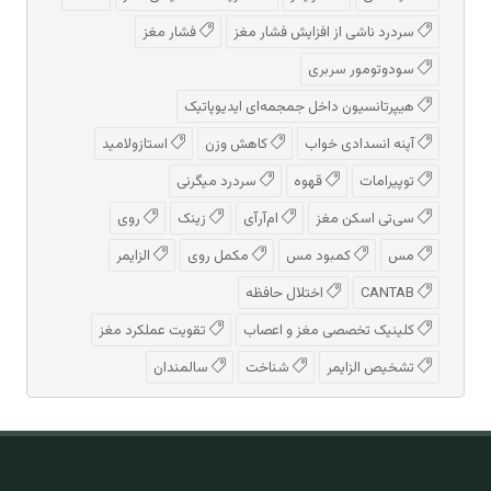
سردرد ناشی از افزایش فشار مغز
فشار مغز
سودوتومور سربری
هیپرتانسیون داخل جمجمه‌ای ایدیوپاتیک
آپنه انسدادی خواب
کاهش وزن
استازولامید
توپیرامات
قهوه
سردرد میگرنی
سی‌تی اسکن مغز
ام‌آر‌آی
زینک
روی
مس
کمبود مس
مکمل روی
الزایمر
CANTAB
اختلال حافظه
کلینیک تخصصی مغز و اعصاب
تقویت عملکرد مغز
تشخیص الزایمر
شناخت
سالمندان