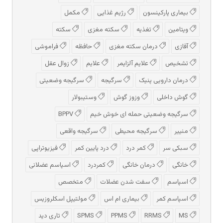
بیماری پارکینسون
رژیم غذایی
مکمل
ویتامین
تغذیه
سکته مغزی
سکته
آفازی
درمان سکته مغزی
حافظه
فراموشی
تشخیص
علایم آلزایمر
علایم
زوال عقل
درمان دارویی پنیک
سرگیجه
سرگیجه وضعیتی
گوش داخلی
وزوز گوش
وستیبولار
سرگیجه وضعیتی حمله ای خوش خیم
BPPV
منییر
سرگیجه محیطی
سرگیجه واقعی
سبکی سر
کمر درد
درد پایین کمر
فیزیوتراپی
خانگی
درمان خانگی
کمردرد
اسپاسم عضلانی
اسپاسم
سفت شدن عضلات
متخصص
اسپاسم کمر
بیماری ام اس
مولتیپل اسکلروزیس
MS
RRMS
PPMS
SPMS
تاری دید