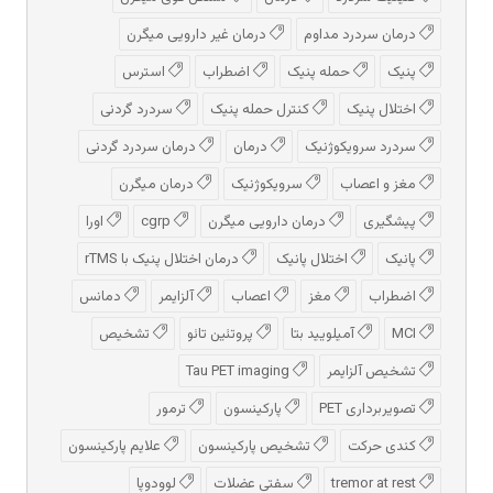
درمان سردرد مداوم
درمان غیر دارویی میگرن
پنیک
حمله پنیک
اضطراب
استرس
اختلال پنیک
کنترل حمله پنیک
سردرد گردنی
سردرد سرویکوژنیک
درمان
درمان سردرد گردنی
مغز و اعصاب
سرویکوژنیک
درمان میگرن
پیشگیری
درمان دارویی میگرن
cgrp
اورا
پانیک
اختلال پانیک
درمان اختلال پنیک با rTMS
اضطراب
مغز
اعصاب
آلزایمر
دمانس
MCI
آمیلویید بتا
پروتئین تائو
تشخیص
تشخیص آلزایمر
Tau PET imaging
تصویربرداری PET
پارکینسون
ترمور
کندی حرکت
تشخیص پارکینسون
علایم پارکینسون
tremor at rest
سفتی عضلات
لوودوپا