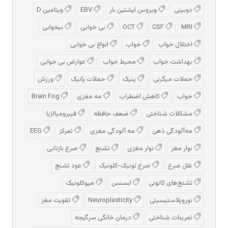
دوبینی
ویروس اپشتین بار
EBV
ویتامین D
MRI
CSF
OCT
بی خوابی
بیخوابی
اختلال خواب
خواب
انواع بی خوابی
بهداشت خواب
محیط خواب
عوارض بی خوابی
حملات میگرنی
پنیک
حملات پانیک
ورزش
خواب
کاهش اضطراب
مه مغزی
Brain Fog
مشکلات شناختی
ضعف حافظه
فیبرومیالژیا
مه‌آلودگی ذهن
مه‌ آلودگی مغزی
تمرکز
EEG
نوار مغز
نوار مغزی
تشنج
صرع بازتابی
علل صرع
صرع تونیک-کلونیک
عود تشنج
تشنج‌های کانونی
ابسنس
میوکلونیک
نوروپلاستیسیتی
Neuroplasticity
تقویت مغز
تمرینات شناختی
درمان خانگی سرگیجه