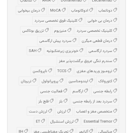
Lecanemab
Donanemab
ARIA
لکانماب
دونانماب
ادوكانوماب
MoCA
درمان بیخوابی
درمان بی خوابی
کلینیک فوق تخصصی سردرد
کلینیک تخصصی سردرد
منیزیوم
تزریق بوتاکس
درمان قطعی میگرن
سردرد پیش‌ ارگاسمی
سردرد ارگاسمی
خونریزی زیرعنکبوتیه
SAH
سندرم تنگی عروق برگشت‌پذیر مغز
ترومبوز وریدهای مغزی
TCCS
ناپروکسن
کتورولاک
ایندومتاسین
پروپرانولول
تریپتان
رابطه جنسی
ارگاسم
فعالیت جنسی
سردرد بعد از رابطه جنسی
بلز
فلج بلز
متخصص مغز و اعصاب
لرزش
لرزش دست
Essential Tremor
لرزش اسنشیال
ET
میانسالی
آلزایمر
تحریک مغناطیسی مغز
IIH