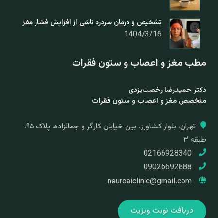
تشخیص و درمان سردرد ناشی از افزایش فشار مغز
1404/3/16
مطب مغز و اعصاب و ستون فقرات
دکتر حمیدرضا رخصت‌یزدی
متخصص مغز و اعصاب و ستون فقرات
تهران، بلوار کشاورز، بین خیابان کارگر و جمالزاده، پلاک ۹۵،
طبقه ۳
02166928340
09026692888
neuroaiclinic@gmail.com
دریافت نوبت ویزیت