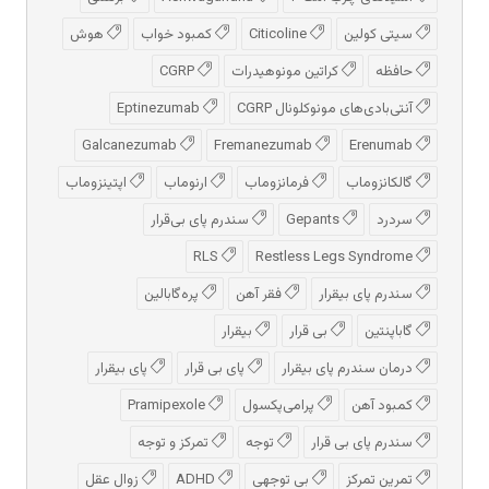
سیتی کولین
Citicoline
کمبود خواب
هوش
حافظه
کراتین مونوهیدرات
CGRP
آنتی‌بادی‌های مونوکلونال CGRP
Eptinezumab
Galcanezumab
Fremanezumab
Erenumab
گالکانزوماب
فرمانزوماب
ارنوماب
اپتینزوماب
سردرد
Gepants
سندرم پای بی‌قرار
RLS
Restless Legs Syndrome
سندرم پای بیقرار
فقر آهن
پره‌گابالین
گاباپنتین
بی قرار
بیقرار
درمان سندرم پای بیقرار
پای بی قرار
پای بیقرار
کمبود آهن
پرامی‌پکسول
Pramipexole
سندرم پای بی قرار
توجه
تمرکز و توجه
تمرین تمرکز
بی توجهی
ADHD
زوال عقل