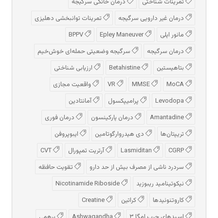
تمرینات شناختی
درمان خانگی سرگیجه
درمان غیر دارویی سرگیجه
تمرینات توانبخشی دهلیزی
مانور اپلی
Epley Maneuver
BPPV
درمان سرگیجه
سرگیجه وضعیتی حمله‌ای خوش‌خیم
بتاهیستین
Betahistine
ارزیابی شناختی
MoCA
MMSE
VR
واقعیت مجازی
Levodopa
پرامیپکسول
آمانتادین
Amantadine
درمان پارکینسون
درمان فوری
تریپتان‌ها
دی هیدروارگوتامین
ایبوپروفن
CGRP
Lasmiditan
آرتریت تمپورال
CVT
سردرد ناشی از مصرف بیش از حد دارو
تقویت حافظه
نیکوتینامید ریبوزید
Nicotinamide Riboside
کاروتنوئیدها
کراتین
Creatine
اسیدهای چرب امگا ۳
Ashwagandha
برهمی