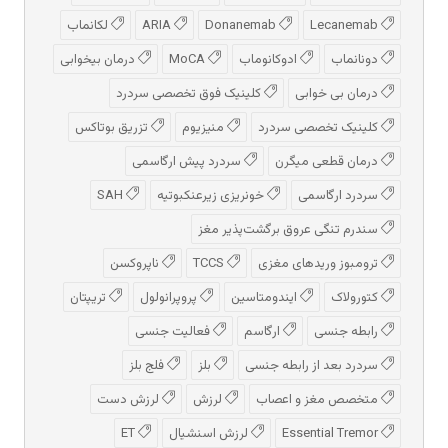
Lecanemab
Donanemab
ARIA
لکانماب
دونانماب
ادوكانوماب
MoCA
درمان بیخوابی
درمان بی خوابی
کلینیک فوق تخصصی سردرد
کلینیک تخصصی سردرد
منیزیوم
تزریق بوتاکس
درمان قطعی میگرن
سردرد پیش‌ ارگاسمی
سردرد ارگاسمی
خونریزی زیرعنکبوتیه
SAH
سندرم تنگی عروق برگشت‌پذیر مغز
ترومبوز وریدهای مغزی
TCCS
ناپروکسن
کتورولاک
ایندومتاسین
پروپرانولول
تریپتان
رابطه جنسی
ارگاسم
فعالیت جنسی
سردرد بعد از رابطه جنسی
بلز
فلج بلز
متخصص مغز و اعصاب
لرزش
لرزش دست
Essential Tremor
لرزش اسنشیال
ET