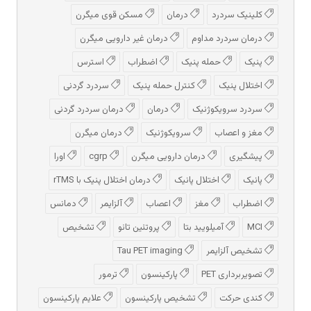
کلینیک سردرد
درمان
مسکن قوی میگرن
درمان سردرد مداوم
درمان غیر دارویی میگرن
پنیک
حمله پنیک
اضطراب
استرس
اختلال پنیک
کنترل حمله پنیک
سردرد گردنی
سردرد سرویکوژنیک
درمان
درمان سردرد گردنی
مغز و اعصاب
سرویکوژنیک
درمان میگرن
پیشگیری
درمان دارویی میگرن
cgrp
اورا
پانیک
اختلال پانیک
درمان اختلال پنیک با rTMS
اضطراب
مغز
اعصاب
آلزایمر
دمانس
MCI
آمیلویید بتا
پروتئین تائو
تشخیص
تشخیص آلزایمر
Tau PET imaging
تصویربرداری PET
پارکینسون
ترمور
کندی حرکت
تشخیص پارکینسون
علایم پارکینسون