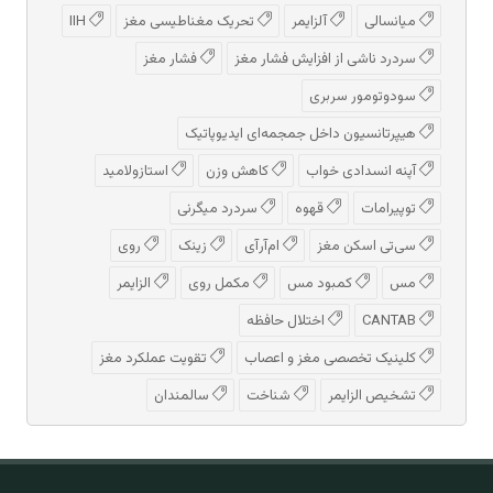
میانسالی
آلزایمر
تحریک مغناطیسی مغز
IIH
سردرد ناشی از افزایش فشار مغز
فشار مغز
سودوتومور سربری
هیپرتانسیون داخل جمجمه‌ای ایدیوپاتیک
آپنه انسدادی خواب
کاهش وزن
استازولامید
توپیرامات
قهوه
سردرد میگرنی
سی‌تی اسکن مغز
ام‌آر‌آی
زینک
روی
مس
کمبود مس
مکمل روی
الزایمر
CANTAB
اختلال حافظه
کلینیک تخصصی مغز و اعصاب
تقویت عملکرد مغز
تشخیص الزایمر
شناخت
سالمندان