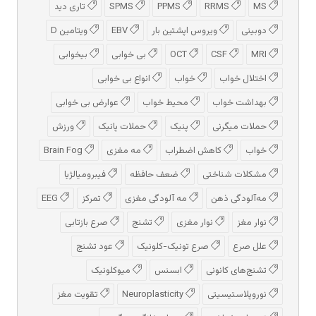
MS
RRMS
PPMS
SPMS
تاری دید
دوبینی
ویروس اپشتین بار
EBV
ویتامین D
MRI
CSF
OCT
بی خوابی
بیخوابی
اختلال خواب
خواب
انواع بی خوابی
بهداشت خواب
محیط خواب
عوارض بی خوابی
حملات میگرنی
پنیک
حملات پانیک
ورزش
خواب
کاهش اضطراب
مه مغزی
Brain Fog
مشکلات شناختی
ضعف حافظه
فیبرومیالژیا
مه‌آلودگی ذهن
مه‌ آلودگی مغزی
تمرکز
EEG
نوار مغز
نوار مغزی
تشنج
صرع بازتابی
علل صرع
صرع تونیک-کلونیک
عود تشنج
تشنج‌های کانونی
ابسنس
میوکلونیک
نوروپلاستیسیتی
Neuroplasticity
تقویت مغز