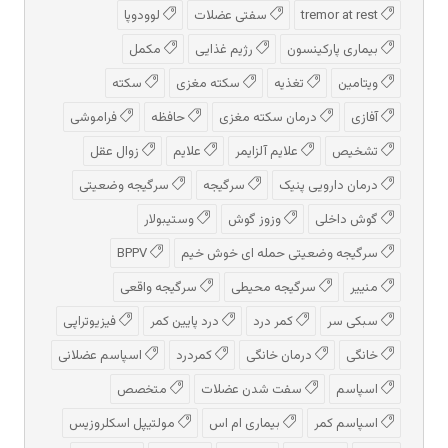
tremor at rest
سفتی عضلات
لوودوپا
بیماری پارکینسون
رژیم غذایی
مکمل
ویتامین
تغذیه
سکته مغزی
سکته
آفازی
درمان سکته مغزی
حافظه
فراموشی
تشخیص
علایم آلزایمر
علایم
زوال عقل
درمان دارویی پنیک
سرگیجه
سرگیجه وضعیتی
گوش داخلی
وزوز گوش
وستیبولار
سرگیجه وضعیتی حمله ای خوش خیم
BPPV
منییر
سرگیجه محیطی
سرگیجه واقعی
سبکی سر
کمر درد
درد پایین کمر
فیزیوتراپی
خانگی
درمان خانگی
کمردرد
اسپاسم عضلانی
اسپاسم
سفت شدن عضلات
متخصص
اسپاسم کمر
بیماری ام اس
مولتیپل اسکلروزیس