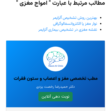
مطالب مرتبط با عبارت " امواج مغزی "
بهترین روش تشخیص آلزایمر
نوار مغز یا الکتروانسفالوگرافی
نقشه مغزی در تشخیص بیماری آلزایمر
مطب تخصصی مغز و اعصاب و ستون فقرات
دکتر حمیدرضا رخصت یزدی
نوبت دهی آنلاین