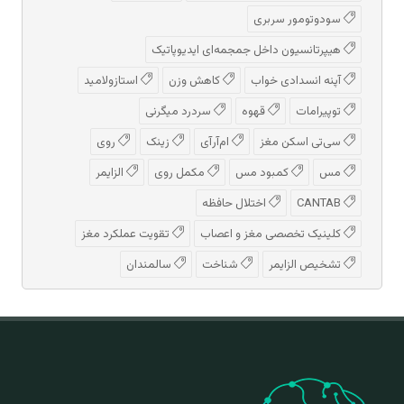
سودوتومور سربری
هیپرتانسیون داخل جمجمه‌ای ایدیوپاتیک
آپنه انسدادی خواب
کاهش وزن
استازولامید
توپیرامات
قهوه
سردرد میگرنی
سی‌تی اسکن مغز
ام‌آر‌آی
زینک
روی
مس
کمبود مس
مکمل روی
الزایمر
CANTAB
اختلال حافظه
کلینیک تخصصی مغز و اعصاب
تقویت عملکرد مغز
تشخیص الزایمر
شناخت
سالمندان