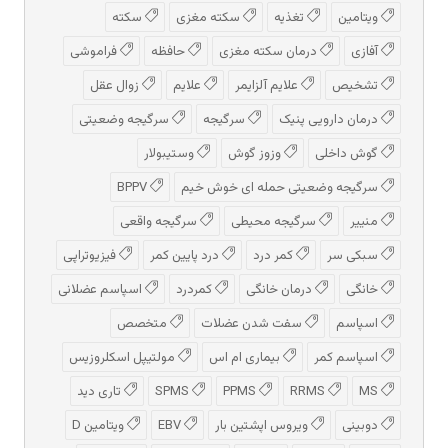
ویتامین
تغذیه
سکته مغزی
سکته
آفازی
درمان سکته مغزی
حافظه
فراموشی
تشخیص
علایم آلزایمر
علایم
زوال عقل
درمان دارویی پنیک
سرگیجه
سرگیجه وضعیتی
گوش داخلی
وزوز گوش
وستیبولار
سرگیجه وضعیتی حمله ای خوش خیم
BPPV
منییر
سرگیجه محیطی
سرگیجه واقعی
سبکی سر
کمر درد
درد پایین کمر
فیزیوتراپی
خانگی
درمان خانگی
کمردرد
اسپاسم عضلانی
اسپاسم
سفت شدن عضلات
متخصص
اسپاسم کمر
بیماری ام اس
مولتیپل اسکلروزیس
MS
RRMS
PPMS
SPMS
تاری دید
دوبینی
ویروس اپشتین بار
EBV
ویتامین D