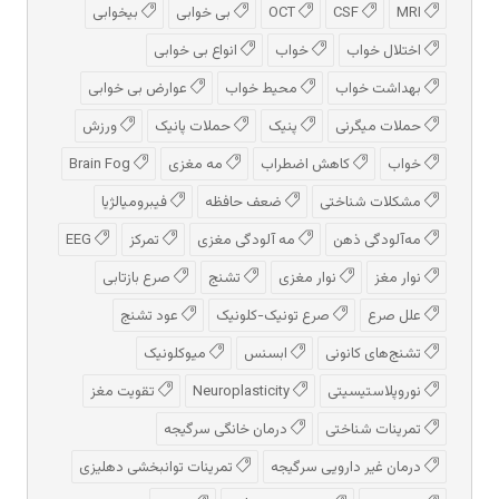
MRI
CSF
OCT
بی خوابی
بیخوابی
اختلال خواب
خواب
انواع بی خوابی
بهداشت خواب
محیط خواب
عوارض بی خوابی
حملات میگرنی
پنیک
حملات پانیک
ورزش
خواب
کاهش اضطراب
مه مغزی
Brain Fog
مشکلات شناختی
ضعف حافظه
فیبرومیالژیا
مه‌آلودگی ذهن
مه‌ آلودگی مغزی
تمرکز
EEG
نوار مغز
نوار مغزی
تشنج
صرع بازتابی
علل صرع
صرع تونیک-کلونیک
عود تشنج
تشنج‌های کانونی
ابسنس
میوکلونیک
نوروپلاستیسیتی
Neuroplasticity
تقویت مغز
تمرینات شناختی
درمان خانگی سرگیجه
درمان غیر دارویی سرگیجه
تمرینات توانبخشی دهلیزی