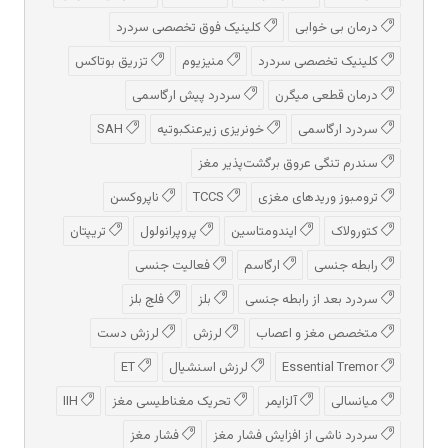
درمان بی خوابی
کلینیک فوق تخصصی سردرد
کلینیک تخصصی سردرد
منیزیوم
تزریق بوتاکس
درمان قطعی میگرن
سردرد پیش‌ ارگاسمی
سردرد ارگاسمی
خونریزی زیرعنکبوتیه
SAH
سندرم تنگی عروق برگشت‌پذیر مغز
ترومبوز وریدهای مغزی
TCCS
ناپروکسن
کتورولاک
ایندومتاسین
پروپرانولول
تریپتان
رابطه جنسی
ارگاسم
فعالیت جنسی
سردرد بعد از رابطه جنسی
بلز
فلج بلز
متخصص مغز و اعصاب
لرزش
لرزش دست
Essential Tremor
لرزش اسنشیال
ET
میانسالی
آلزایمر
تحریک مغناطیسی مغز
IIH
سردرد ناشی از افزایش فشار مغز
فشار مغز