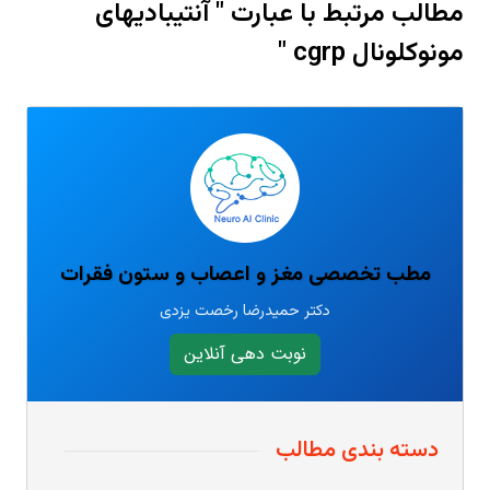
مطالب مرتبط با عبارت " آنتیبادیهای
مونوکلونال cgrp "
مطب تخصصی مغز و اعصاب و ستون فقرات
دکتر حمیدرضا رخصت یزدی
نوبت دهی آنلاین
دسته بندی مطالب