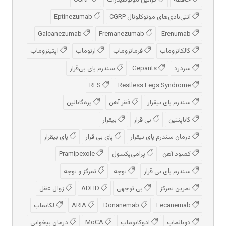
حافظه
کراتین مونوهیدرات
CGRP
آنتی‌بادی‌های مونوکلونال CGRP
Eptinezumab
Galcanezumab
Fremanezumab
Erenumab
گالکانزوماب
فرمانزوماب
ارنوماب
اپتینزوماب
سردرد
Gepants
سندرم پای بی‌قرار
RLS
Restless Legs Syndrome
سندرم پای بیقرار
فقر آهن
پره‌گابالین
گاباپنتین
بی قرار
بیقرار
درمان سندرم پای بیقرار
پای بی قرار
پای بیقرار
کمبود آهن
پرامی‌پکسول
Pramipexole
سندرم پای بی قرار
توجه
تمرکز و توجه
تمرین تمرکز
بی توجهی
ADHD
زوال عقل
Lecanemab
Donanemab
ARIA
لکانماب
دونانماب
ادوكانوماب
MoCA
درمان بیخوابی