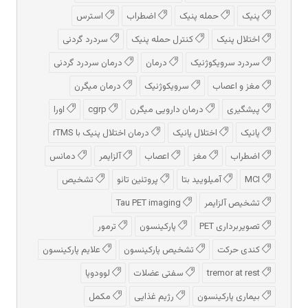
پنیک
حمله پنیک
اضطراب
استرس
اختلال پنیک
کنترل حمله پنیک
سردرد گردنی
سردرد سرویکوژنیک
درمان
درمان سردرد گردنی
مغز و اعصاب
سرویکوژنیک
درمان میگرن
پیشگیری
درمان دارویی میگرن
cgrp
اورا
پانیک
اختلال پانیک
درمان اختلال پنیک با rTMS
اضطراب
مغز
اعصاب
آلزایمر
دمانس
MCI
آمیلویید بتا
پروتئین تائو
تشخیص
تشخیص آلزایمر
Tau PET imaging
تصویربرداری PET
پارکینسون
ترمور
کندی حرکت
تشخیص پارکینسون
علایم پارکینسون
tremor at rest
سفتی عضلات
لوودوپا
بیماری پارکینسون
رژیم غذایی
مکمل