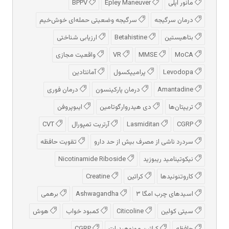
مانور اپلی
Epley Maneuver
BPPV
درمان سرگیجه
سرگیجه وضعیتی حمله‌ای خوش‌خیم
بتاهیستین
Betahistine
ارزیابی شناختی
MoCA
MMSE
VR
واقعیت مجازی
Levodopa
پرامیپکسول
آمانتادین
Amantadine
درمان پارکینسون
درمان فوری
تریپتان‌ها
دی هیدروارگوتامین
ایبوپروفن
CGRP
Lasmiditan
آرتریت تمپورال
CVT
سردرد ناشی از مصرف بیش از حد دارو
تقویت حافظه
نیکوتینامید ریبوزید
Nicotinamide Riboside
کاروتنوئیدها
کراتین
Creatine
اسیدهای چرب امگا ۳
Ashwagandha
برهمی
سیتی کولین
Citicoline
کمبود خواب
هوش