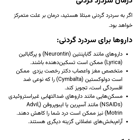
درمان سردرد گردنی
اگر به سردرد گردنی مبتلا هستید، درمان بر علت متمرکز
خواهد بود.
داروها برای سردرد گردنی:
داروهای مانند گاباپنتین (Neurontin) و پرگابالین
(Lyrica) ممکن است تسکین‌دهنده باشند.
متخصص مغز واعصاب دکتر رخصت یزدی ممکن
است دولوکستین (Cymbalta) را که نوعی ضد
افسردگی است، تجویز کند.
مسکن‌هایی مانند داروهای ضدالتهابی غیراستروئیدی
(NSAIDs) مانند آسپرین یا ایبوپروفن (Advil,
Motrin) نیز ممکن است درد شما را کاهش دهند.
آرام‌بخش‌های عضلانی گزینه دیگری هستند.