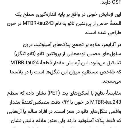
CSF دارند.
این آزمایش خونی در واقع بر پایه اندازه‌گیری سطح یک
قطعهٔ خاص از پروتئین تائو به نام MTBR‑tau243 در خون
طراحی شده است.
در آلزایمر، علاوه بر تجمع پلاک‌های آمیلوئید، درون
سلول‌های عصبی توده‌هایی از پروتئین تائو (تائو تنگل)
تشکیل می‌شود. این آزمایش مقدار قطعهٔ MTBR‑tau24
که شاخص مستقیمِ میزان این تنگل‌ها است را در پلاسما
می‌سنجد.
مقایسهٔ نتایج با اسکن‌های پت (PET) نشان داده که سطح
MTBR‑tau243 در خون با ۹۲٪ دقت منعکس‌کنندهٔ مقدار
واقعی تنگل‌های تائو در مغز است. در افراد سالم یا آن‌هایی
که فقط پلاک آمیلوئید دارند ولی هنوز علائم بالینی نشان