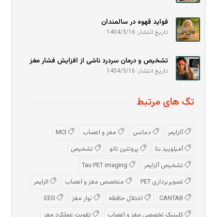
فواید قهوه در سالمندان
تاریخ انتشار: 1404/3/16
تشخیص و درمان سردرد ناشی از افزایش فشار مغز
تاریخ انتشار: 1404/3/16
تگ های مرتبط
آلزایمر
دمانس
مغز و اعصاب
MCI
آمیلویید بتا
پروتئین تائو
تشخیص
تشخیص آلزایمر
Tau PET imaging
تصویربرداری PET
متخصص مغز و اعصاب
الزایمر
CANTAB
اختلال حافظه
نوار مغز
EEG
کلینیک تخصصی مغز و اعصاب
تقویت عملکرد مغز