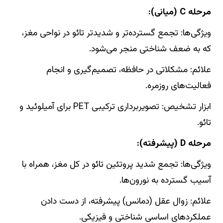
مرحله C (میانی):
ویژگی‌ها: تجمع گسترده‌تر و شدیدتر تائو در نواحی مغز،
که به ضعف شناختی منجر می‌شود.
علائم: مشکلاتی در حافظه، تصمیم‌گیری و انجام
فعالیت‌های روزمره.
ابزار تشخیص: تصویربرداری ترکیبی PET برای آمیلوئید و
تائو.
مرحله D (پیشرفته):
ویژگی‌ها: تجمع شدید پروتئین تائو در کل مغز، همراه با
آسیب گسترده به نورون‌ها.
علائم: زوال عقل (دمانس) پیشرفته، از دست دادن
عملکردهای اساسی شناختی و فیزیکى.