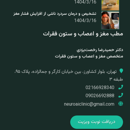
1404/3/16
تشخیص و درمان سردرد ناشی از افزایش فشار مغز
1404/3/16
مطب مغز و اعصاب و ستون فقرات
دکتر حمیدرضا رخصت‌یزدی
متخصص مغز و اعصاب و ستون فقرات
تهران، بلوار کشاورز، بین خیابان کارگر و جمالزاده، پلاک ۹۵،
طبقه ۳
02166928340
09026692888
neuroaiclinic@gmail.com
دریافت نوبت ویزیت