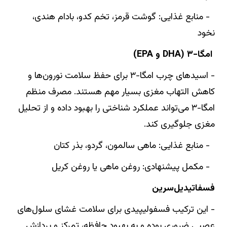
- منابع غذایی: گوشت قرمز، تخم کدو، بادام هندی،
نخود
امگا-۳ (DHA و EPA)
- اسیدهای چرب امگا-۳ برای حفظ سلامت نورون‌ها و
کاهش التهاب مغزی بسیار مهم هستند. مصرف منظم
امگا-۳ می‌تواند عملکرد شناختی را بهبود داده و از تحلیل
مغزی جلوگیری کند.
- منابع غذایی: ماهی سالمون، گردو، بذر کتان
- مکمل پیشنهادی: روغن ماهی یا روغن کریل
فسفاتیدیل‌سرین
- این ترکیب فسفولیپیدی برای سلامت غشای سلول‌های
عصبی ضروری بوده و به بهبود حافظه، تمرکز و پردازش