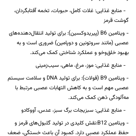
- منابع غذایی: غلات کامل، حبوبات، تخمه آفتابگردان،
گوشت قرمز
- ویتامین B6 (پیریدوکسین): برای تولید انتقال‌دهنده‌های
عصبی (مانند سروتونین و دوپامین) ضروری است و به
بهبود خلق‌وخو و عملکرد شناختی کمک می‌کند.
- منابع غذایی: موز، مرغ، ماهی، سیب‌زمینی
- ویتامین B9 (فولات): برای تولید DNA و سلامت سیستم
عصبی مهم است و به کاهش التهابات عصبی مرتبط با
مه‌آلودگی ذهن کمک می‌کند.
- منابع غذایی: سبزیجات برگ سبز، عدس، آووکادو
- ویتامین B12:نقش کلیدی در تولید گلبول‌های قرمز و
حفظ عملکرد عصبی دارد. کمبود آن باعث خستگی، ضعف