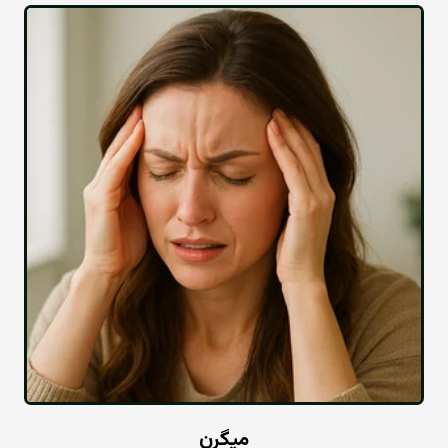
میگرن