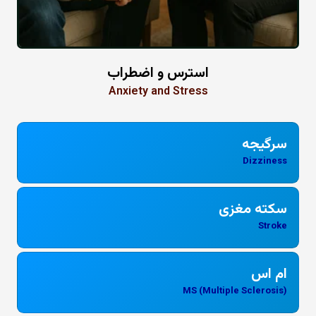
استرس و اضطراب
Anxiety and Stress
سرگیجه
Dizziness
سکته مغزی
Stroke
ام اس
MS (Multiple Sclerosis)