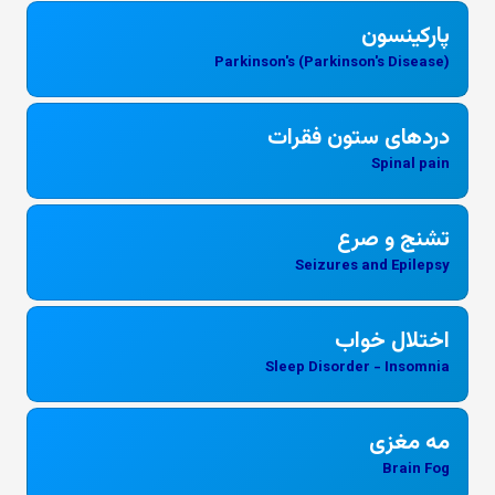
پارکینسون
Parkinson's (Parkinson's Disease)
دردهای ستون فقرات
Spinal pain
تشنج و صرع
Seizures and Epilepsy
اختلال خواب
Sleep Disorder - Insomnia
مه مغزی
Brain Fog