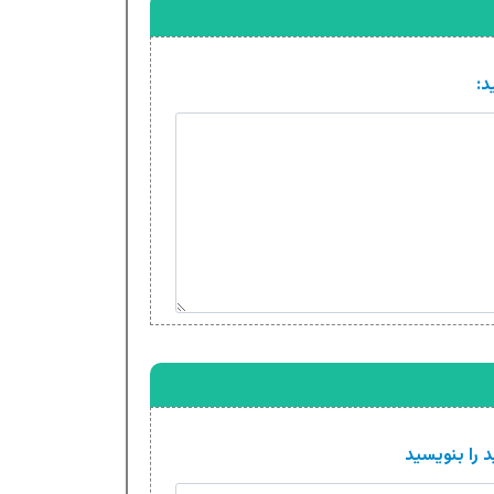
د:
 را بنویسید