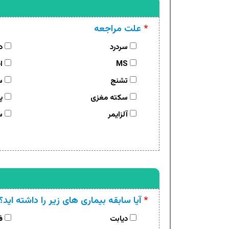
*
علت مراجعه
سردرد
در
MS
اض
تشنج
س
سکته مغزی
پا
آلزایمر
سا
*
آیا سابقه بیماری های زیر را داشته اید؟ 
دیابت
فش