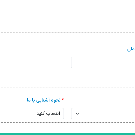
لی
*
نحوه آشنایی با ما