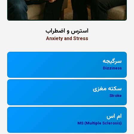
استرس و اضطراب
Anxiety and Stress
سرگیجه
Dizziness
سکته مغزی
Stroke
ام اس
MS (Multiple Sclerosis)