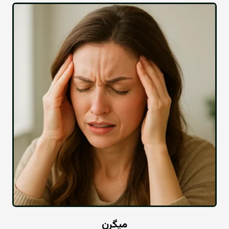
میگرن