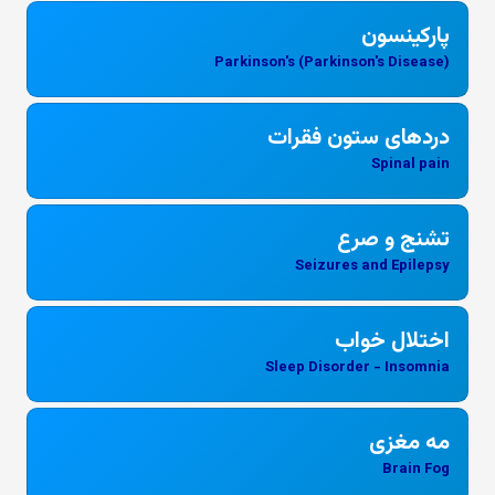
پارکینسون
Parkinson's (Parkinson's Disease)
دردهای ستون فقرات
Spinal pain
تشنج و صرع
Seizures and Epilepsy
اختلال خواب
Sleep Disorder - Insomnia
مه مغزی
Brain Fog