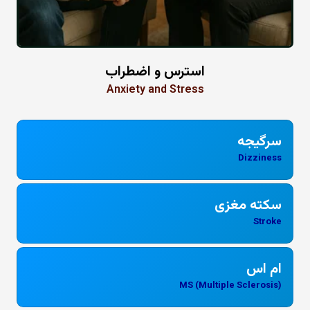
استرس و اضطراب
Anxiety and Stress
سرگیجه
Dizziness
سکته مغزی
Stroke
ام اس
MS (Multiple Sclerosis)